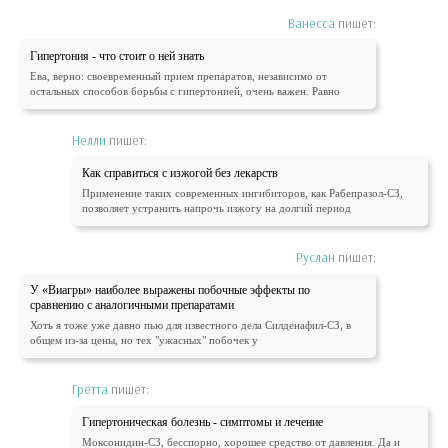
Ванесса
пишет:
Гипертония - что стоит о ней знать
Ева, верно: своевременный прием препаратов, независимо от
остальных способов борьбы с гипертонией, очень важен. Равно
Нелли
пишет:
Как справиться с изжогой без лекарств
Применение таких современных ингибиторов, как Рабепразол-СЗ,
позволяет устранить напрочь изжогу на долгий период
Руслан
пишет:
У «Виагры» наиболее выражены побочные эффекты по
сравнению с аналогичными препаратами
Хоть я тоже уже давно пью для известного дела Силденафил-СЗ, в
общем из-за цены, но тех "ужасных" побочек у
Гретта
пишет:
Гипертоническая болезнь - симптомы и лечение
Моксонидин-СЗ, бесспорно, хорошее средство от давления. Да и