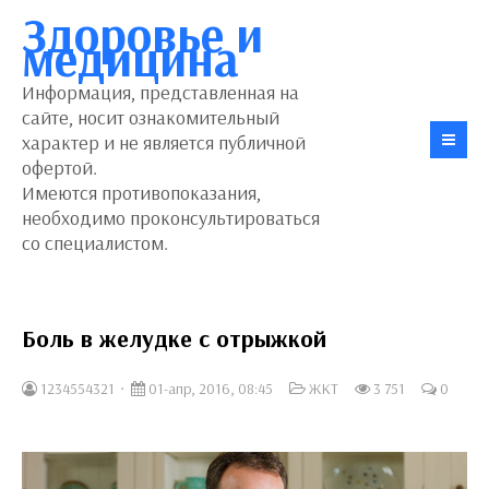
Здоровье и
медицина
Информация, представленная на
сайте, носит ознакомительный
характер и не является публичной
офертой.
Имеются противопоказания,
необходимо проконсультироваться
со специалистом.
Боль в желудке с отрыжкой
1234554321
01-апр, 2016, 08:45
ЖКТ
3 751
0