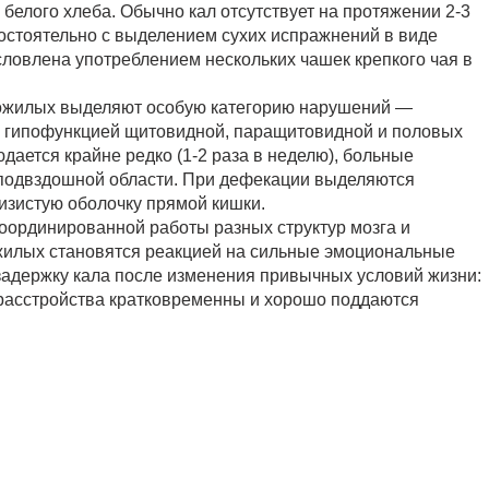
белого хлеба. Обычно кал отсутствует на протяжении 2-3
остоятельно с выделением сухих испражнений в виде
словлена употреблением нескольких чашек крепкого чая в
пожилых выделяют особую категорию нарушений —
й гипофункцией щитовидной, паращитовидной и половых
ается крайне редко (1-2 раза в неделю), больные
 подвздошной области. При дефекации выделяются
изистую оболочку прямой кишки.
оординированной работы разных структур мозга и
жилых становятся реакцией на сильные эмоциональные
задержку кала после изменения привычных условий жизни:
 расстройства кратковременны и хорошо поддаются