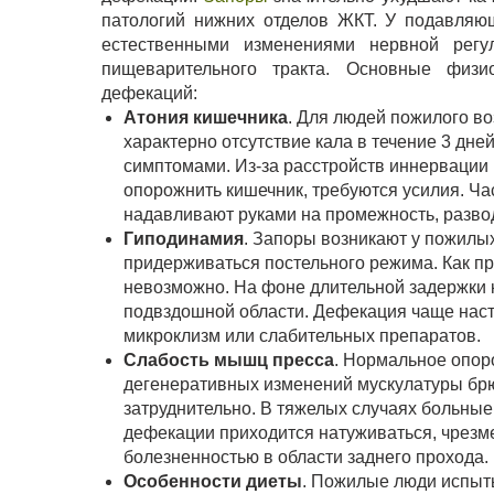
патологий нижних отделов ЖКТ. У подавляю
естественными изменениями нервной регу
пищеварительного тракта. Основные физи
дефекаций:
Атония кишечника
. Для людей пожилого в
характерно отсутствие кала в течение 3 дн
симптомами. Из-за расстройств иннервации
опорожнить кишечник, требуются усилия. Ч
надавливают руками на промежность, развод
Гиподинамия
. Запоры возникают у пожилы
придерживаться постельного режима. Как пр
невозможно. На фоне длительной задержки к
подвздошной области. Дефекация чаще наст
микроклизм или слабительных препаратов.
Слабость мышц пресса
. Нормальное опор
дегенеративных изменений мускулатуры бр
затруднительно. В тяжелых случаях больны
дефекации приходится натуживаться, чрезм
болезненностью в области заднего прохода.
Особенности диеты
. Пожилые люди испыт