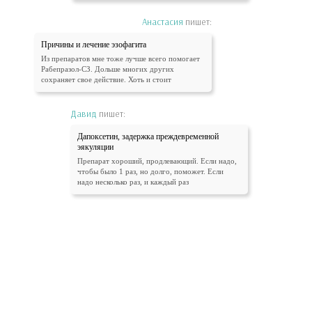
Анастасия
пишет:
Причины и лечение эзофагита
Из препаратов мне тоже лучше всего помогает
Рабепразол-СЗ. Дольше многих других
сохраняет свое действие. Хоть и стоит
Давид
пишет:
Дапоксетин, задержка преждевременной
эякуляции
Препарат хороший, продлевающий. Если надо,
чтобы было 1 раз, но долго, поможет. Если
надо несколько раз, и каждый раз