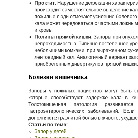
Проктит
. Нарушение дефекации характериз
происходит самостоятельное выделение ка
пожилые люди отмечают усиление болевого 
кала может чередоваться с частыми ложным
и кровь.
Полипы прямой кишки
. Запоры при опухо
непроходимостью. Типично постепенное уре
небольшими комками, при выраженном суже
лентовидный кал. Аналогичный вариант запо
приобретенных дивертикулов прямой кишки.
Болезни кишечника
Запоры у пожилых пациентов могут быть св
которые способствуют задержке кала в ки
Толстокишечная патология развивает
гастроэнтерологических заболеваний. Есл
дополняются разлитой болью в животе, ухудше
Статьи по теме:
Запор у детей