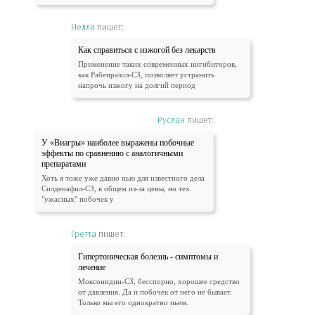
Нелли
пишет:
Как справиться с изжогой без лекарств
Применение таких современных ингибиторов,
как Рабепразол-СЗ, позволяет устранить
напрочь изжогу на долгий период
Руслан
пишет:
У «Виагры» наиболее выражены побочные
эффекты по сравнению с аналогичными
препаратами
Хоть я тоже уже давно пью для известного дела
Силденафил-СЗ, в общем из-за цены, но тех
"ужасных" побочек у
Гретта
пишет:
Гипертоническая болезнь - симптомы и
лечение
Моксонидин-СЗ, бесспорно, хорошее средство
от давления. Да и побочек от него не бывает.
Только мы его однократно пьем.