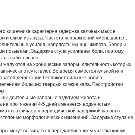
ого кишечника характерна задержка каловых масс в
и и слизи из ануса. Частота испражнений уменьшается,
олнительные усилия, напрягать мышцы живота. Запоры
ми позывами. Задержка стула усиливает боли, поэтому
ать слабительные.
и жалуются на хронические запоры, длительность которых
рактически отсутствуют. Во время самостоятельной или
аратов дефекации беспокоят сильные боли в
делением больших твердых комков кала. Расстройство
ом.
ичны длительные запоры с вздутием живота и
а на протяжении 4-5 дней сменяется водянистым
вматоз отличается периодической задержкой каловых
 степенью морфологических изменений. Задержка стула не
поры могут вызываться передавливанием участка кишки