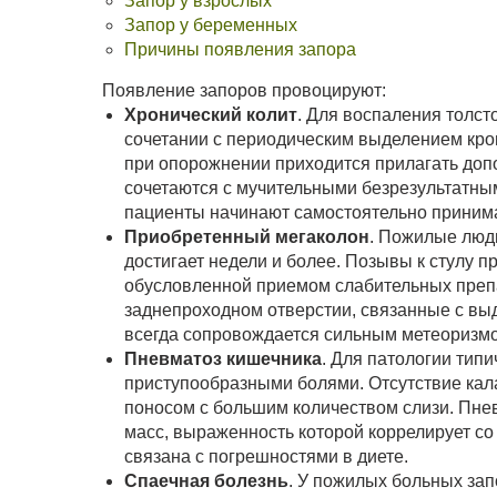
Запор у взрослых
Запор у беременных
Причины появления запора
Появление запоров провоцируют:
Хронический колит
. Для воспаления толст
сочетании с периодическим выделением кров
при опорожнении приходится прилагать доп
сочетаются с мучительными безрезультатны
пациенты начинают самостоятельно приним
Приобретенный мегаколон
. Пожилые люд
достигает недели и более. Позывы к стулу п
обусловленной приемом слабительных преп
заднепроходном отверстии, связанные с вы
всегда сопровождается сильным метеоризм
Пневматоз кишечника
. Для патологии тип
приступообразными болями. Отсутствие кал
поносом с большим количеством слизи. Пне
масс, выраженность которой коррелирует со
связана с погрешностями в диете.
Спаечная болезнь
. У пожилых больных за