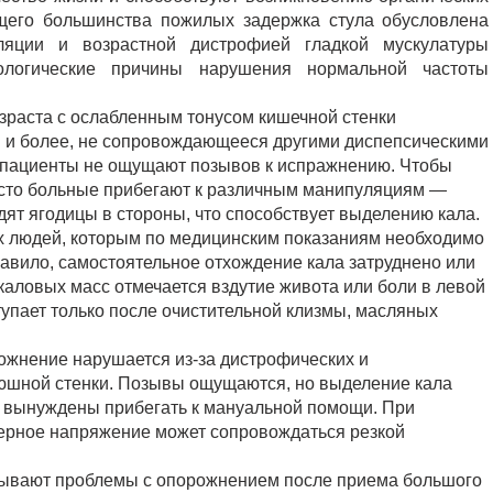
щего большинства пожилых задержка стула обусловлена
ляции и возрастной дистрофией гладкой мускулатуры
ологические причины нарушения нормальной частоты
озраста с ослабленным тонусом кишечной стенки
ей и более, не сопровождающееся другими диспепсическими
 пациенты не ощущают позывов к испражнению. Чтобы
асто больные прибегают к различным манипуляциям —
ят ягодицы в стороны, что способствует выделению кала.
х людей, которым по медицинским показаниям необходимо
авило, самостоятельное отхождение кала затруднено или
аловых масс отмечается вздутие живота или боли в левой
упает только после очистительной клизмы, масляных
ожнение нарушается из-за дистрофических и
юшной стенки. Позывы ощущаются, но выделение кала
е вынуждены прибегать к мануальной помощи. При
ерное напряжение может сопровождаться резкой
ывают проблемы с опорожнением после приема большого