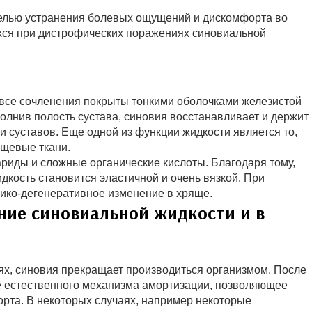
елью устранения болевых ощущений и дискомфорта во
хся при дистрофических поражениях синовиальной
все сочленения покрыты тонкими оболочками железистой
полнив полость сустава, синовия восстанавливает и держит
 суставов. Еще одной из функции жидкости является то,
ящевые ткани.
ариды и сложные органические кислоты. Благодаря тому,
идкость становится эластичной и очень вязкой. При
фико-дегенеративное изменение в хряще.
ние синовиальной жидкости и в
ях, синовия прекращает производиться организмом. После
ие естественного механизма амортизации, позволяющее
орта. В некоторых случаях, например некоторые