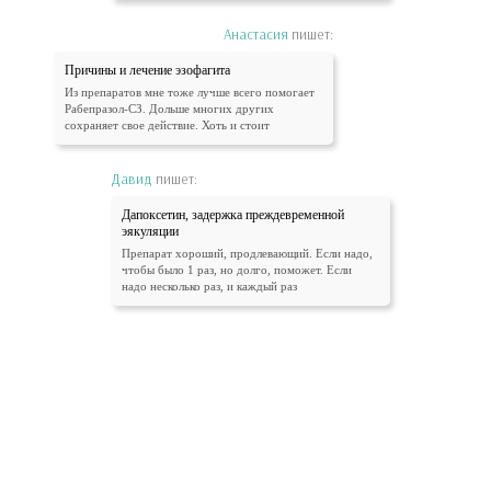
Анастасия
пишет:
Причины и лечение эзофагита
Из препаратов мне тоже лучше всего помогает
Рабепразол-СЗ. Дольше многих других
сохраняет свое действие. Хоть и стоит
Давид
пишет:
Дапоксетин, задержка преждевременной
эякуляции
Препарат хороший, продлевающий. Если надо,
чтобы было 1 раз, но долго, поможет. Если
надо несколько раз, и каждый раз