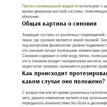
Протез синовиальной жидкости
используют с ц
время движения костной системы, появляющи
оболочки.
Общая картина о синовии
Защищая суставы от различных повреждений, 
ткани, где суновия является некой смазкой. За
под контролем физиологию уровня подвижности
что синовия питает полезными элементами хр
Синовия содержит в себе воду, белок, полисах
что в синовию входит гиалуроновая кислота, ж
недостатке синовии, начинается развитие тро
Как происходит протезирова
каком случае оно положено?
С возрастом или во время различных патологи
чего, данное изменение является как затихан
передвигать конечностями без боли и дискомф