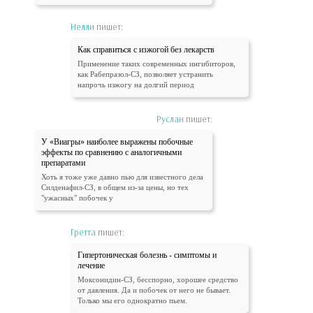
Нелли
пишет:
Как справиться с изжогой без лекарств
Применение таких современных ингибиторов,
как Рабепразол-СЗ, позволяет устранить
напрочь изжогу на долгий период
Руслан
пишет:
У «Виагры» наиболее выражены побочные
эффекты по сравнению с аналогичными
препаратами
Хоть я тоже уже давно пью для известного дела
Силденафил-СЗ, в общем из-за цены, но тех
"ужасных" побочек у
Гретта
пишет:
Гипертоническая болезнь - симптомы и
лечение
Моксонидин-СЗ, бесспорно, хорошее средство
от давления. Да и побочек от него не бывает.
Только мы его однократно пьем.