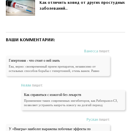
Как отличить ковид от других простудных
заболеваний..
ВАШИ КОММЕНТАРИИ:
Ванесса
пишет:
Гипертония - что стоит о ней знать
Ева, верно: своевременный прием препаратов, независимо от
остальных способов борьбы с гипертонией, очень важен. Равно
Нелли
пишет:
Как справиться с изжогой без лекарств
Применение таких современных ингибиторов, как Рабепразол-СЗ,
позволяет устранить напрочь изжогу на долгий период
Руслан
пишет:
У «Виагры» наиболее выражены побочные эффекты по