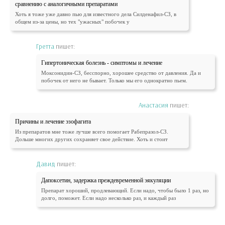
сравнению с аналогичными препаратами
Хоть я тоже уже давно пью для известного дела Силденафил-СЗ, в
общем из-за цены, но тех "ужасных" побочек у
Гретта
пишет:
Гипертоническая болезнь - симптомы и лечение
Моксонидин-СЗ, бесспорно, хорошее средство от давления. Да и
побочек от него не бывает. Только мы его однократно пьем.
Анастасия
пишет:
Причины и лечение эзофагита
Из препаратов мне тоже лучше всего помогает Рабепразол-СЗ.
Дольше многих других сохраняет свое действие. Хоть и стоит
Давид
пишет:
Дапоксетин, задержка преждевременной эякуляции
Препарат хороший, продлевающий. Если надо, чтобы было 1 раз, но
долго, поможет. Если надо несколько раз, и каждый раз