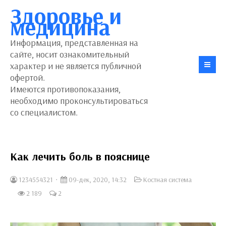
Здоровье и
медицина
Информация, представленная на
сайте, носит ознакомительный
характер и не является публичной
офертой.
Имеются противопоказания,
необходимо проконсультироваться
со специалистом.
Как лечить боль в пояснице
1234554321
09-дек, 2020, 14:32
Костная система
2 189
2