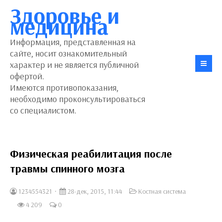
Здоровье и
медицина
Информация, представленная на
сайте, носит ознакомительный
характер и не является публичной
офертой.
Имеются противопоказания,
необходимо проконсультироваться
со специалистом.
Физическая реабилитация после
травмы спинного мозга
1234554321
28-дек, 2015, 11:44
Костная система
4 209
0