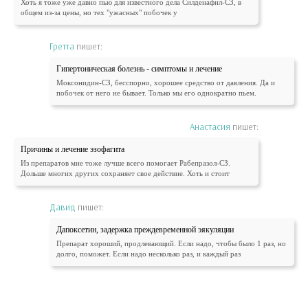
Хоть я тоже уже давно пью для известного дела Силденафил-СЗ, в
общем из-за цены, но тех "ужасных" побочек у
Гретта
пишет:
Гипертоническая болезнь - симптомы и лечение
Моксонидин-СЗ, бесспорно, хорошее средство от давления. Да и
побочек от него не бывает. Только мы его однократно пьем.
Анастасия
пишет:
Причины и лечение эзофагита
Из препаратов мне тоже лучше всего помогает Рабепразол-СЗ.
Дольше многих других сохраняет свое действие. Хоть и стоит
Давид
пишет:
Дапоксетин, задержка преждевременной эякуляции
Препарат хороший, продлевающий. Если надо, чтобы было 1 раз, но
долго, поможет. Если надо несколько раз, и каждый раз