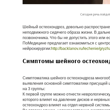
Сегодня речь пойде
Шейный остеохондроз, довольно распространен
неподвижного сидячего образа жизни. В дальн
позвоночника. Что бы не допустить этого или е
ПоМедицине предлагает ознакомиться с центро
нейрохирургии:
http://backlanov.ru/lechenie/gry
Симптомы шейного остеохон
Симптоматика шейного остеохондроза многооб
выявления основной симптоматики присущей 
на 3 группы:
К первой группе можно отнести неврологичес
которого влияет на давление дисков и нервных
остеохондроз влияет на отдел нервной системы