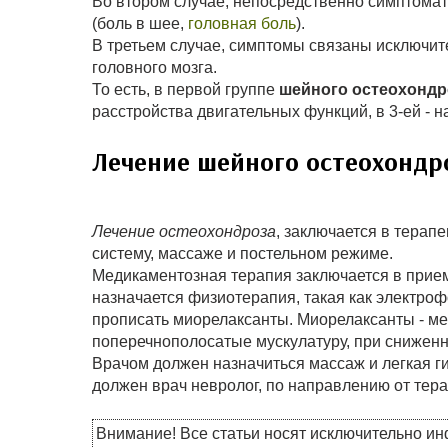
Во втором случае, непосредственно симптомат
(боль в шее,
головная боль
).
В третьем случае, симптомы связаны исключит
головного мозга.
То есть, в первой группе
шейного остеохондр
расстройства двигательных функций, в 3-ей - 
Лечение шейного остеохондр
Лечение остеохондроза
, заключается в тера
систему, массаже и постельном режиме.
Медикаментозная терапия заключается в прие
назначается физиотерапия, такая как электроф
прописать миорелаксанты. Миорелаксанты - м
поперечнополосатые мускулатуру, при сниженн
Врачом должен назначиться массаж и легкая г
должен врач невролог, по направлению от тера
Внимание! Все статьи носят исключительно и