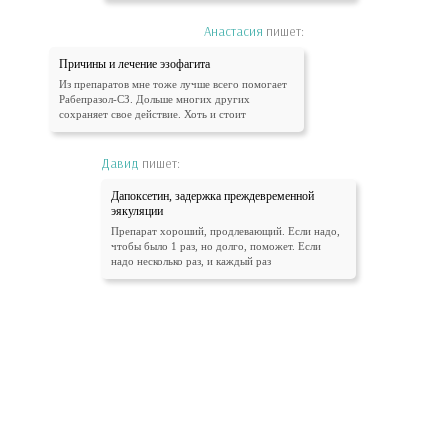
Анастасия
пишет:
Причины и лечение эзофагита
Из препаратов мне тоже лучше всего помогает
Рабепразол-СЗ. Дольше многих других
сохраняет свое действие. Хоть и стоит
Давид
пишет:
Дапоксетин, задержка преждевременной
эякуляции
Препарат хороший, продлевающий. Если надо,
чтобы было 1 раз, но долго, поможет. Если
надо несколько раз, и каждый раз