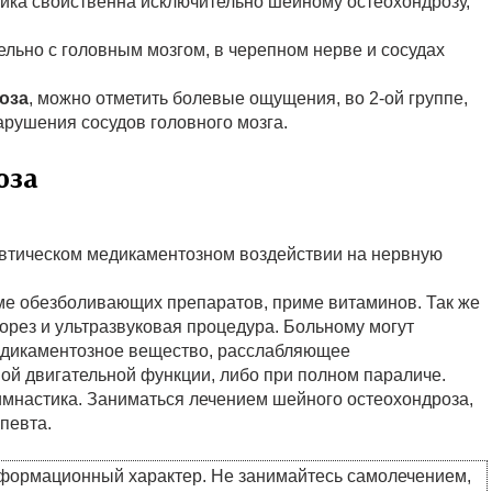
ика свойственна исключительно шейному остеохондрозу,
ельно с головным мозгом, в черепном нерве и сосудах
оза
, можно отметить болевые ощущения, во 2-ой группе,
нарушения сосудов головного мозга.
оза
певтическом медикаментозном воздействии на нервную
ме обезболивающих препаратов, приме витаминов. Так же
орез и ультразвуковая процедура. Больному могут
едикаментозное вещество, расслабляющее
ой двигательной функции, либо при полном параличе.
имнастика. Заниматься лечением шейного остеохондроза,
певта.
нформационный характер. Не занимайтесь самолечением,