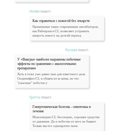
Нелли
пишет:
Как справиться с изжогой без лекарств
Применение таких современных ингибиторов,
как Рабепразол-СЗ, позволяет устранить
напрочь изжогу на долгий период
Руслан
пишет:
У «Виагры» наиболее выражены побочные
эффекты по сравнению с аналогичными
препаратами
Хоть я тоже уже давно пью для известного дела
Силденафил-СЗ, в общем из-за цены, но тех
"ужасных" побочек у
Гретта
пишет:
Гипертоническая болезнь - симптомы и
лечение
Моксонидин-СЗ, бесспорно, хорошее средство
от давления. Да и побочек от него не бывает.
Только мы его однократно пьем.