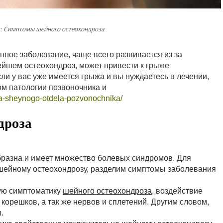
т:
Симптомы шейного остеохондроза
ное заболевание, чаще всего развивается из за
ейшем остеохондроз, может привести к грыже
сли у вас уже имеется грыжа и вы нуждаетесь в лечении,
м патологии позвоночника и
zha-sheynogo-otdela-pozvonochnika/
дроза
разна и имеет множество болевых синдромов. Для
шейному остеохондрозу, разделим симптомы заболевания
кую симптоматику
шейного остеохондроза
, воздействие
 корешков, а так же нервов и сплетений. Другим словом,
.