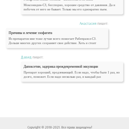
Моксонидин-СЗ, бесспорно, хорошее средство от давления. Да и
побочек от него не бывает. Только мы его однократно пьем.
Анастасия
пишет:
Причины и лечение эзофагита
Из препаратов мне тоже лучше всего помогает Рабепразол-СЗ.
Дольше многих других сохраняет свое действие. Хоть и стоит
Давид
пишет:
Дапоксетин, задержка преждевременной эякуляции
Препарат хороший, продлевающий. Если надо, чтобы было 1 раз, но
долго, поможет. Если надо несколько раз, и каждый раз
Copyright © 2018-2021. Все права защищены!