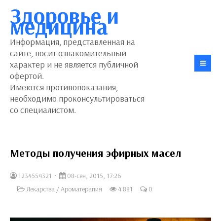
Здоровье и
медицина
Информация, представленная на
сайте, носит ознакомительный
характер и не является публичной
офертой.
Имеются противопоказания,
необходимо проконсультироваться
со специалистом.
Методы получения эфирных масел
1234554321
08-сен, 2015, 17:26
Лекарства
/
Ароматерапия
4 881
0