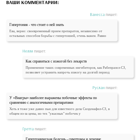
ВАШИ КОММЕНТАРИИ:
Ванесса
пишет:
Гипертония - что стоит о ней знать
Ева, верно: своевременный прием препаратов, независимо от
остальных способов борьбы с гипертонией, очень важен. Равно
Нелли
пишет:
Как справиться с изжогой без лекарств
Применение таких современных ингибиторов, как Рабепразол-СЗ,
позволяет устранить напрочь изжогу на долгий период
Руслан
пишет:
У «Виагры» наиболее выражены побочные эффекты по
сравнению с аналогичными препаратами
Хоть я тоже уже давно пью для известного дела Силденафил-СЗ, в
общем из-за цены, но тех "ужасных" побочек у
Гретта
пишет:
Гипертоническая болезнь - симптомы и лечение