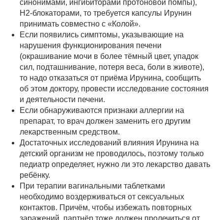
синонимами, ингибиторами протоновой помпы),
H2-блокаторами, то требуется капсулы Ирунин
принимать совместно с «Колой».
Если появились симптомы, указывающие на
нарушения функционирования печени
(окрашивание мочи в более тёмный цвет, упадок
сил, подташнивание, потеря веса, боли в животе),
то надо отказаться от приёма Ирунина, сообщить
об этом доктору, провести исследование состояния
и деятельности печени.
Если обнаруживаются признаки аллергии на
препарат, то врач должен заменить его другим
лекарственным средством.
Достаточных исследований влияния Ирунина на
детский организм не проводилось, поэтому только
педиатр определяет, нужно ли это лекарство давать
ребёнку.
При терапии вагинальными таблетками
необходимо воздерживаться от сексуальных
контактов. Причём, чтобы избежать повторных
заражений, партнёр тоже должен пролечиться от