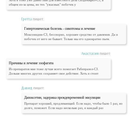
общем из-за цены, но тех "ужасных" побочек у
Гретта
пишет:
Гипертоническая болезнь - симптомы и лечение
Моксонидин-СЗ, бесспорно, хорошее средство от давления. Да и
побочек от него не бывает. Только мы его однократно пьем.
Анастасия
пишет:
Причины и лечение эзофагита
Из препаратов мне тоже лучше всего помогает Рабепразол-СЗ.
Дольше многих других сохраняет свое действие. Хоть и стоит
Давид
пишет:
Дапоксетин, задержка преждевременной эякуляции
Препарат хороший, продлевающий. Если надо, чтобы было 1 раз, но
долго, поможет. Если надо несколько раз, и каждый раз