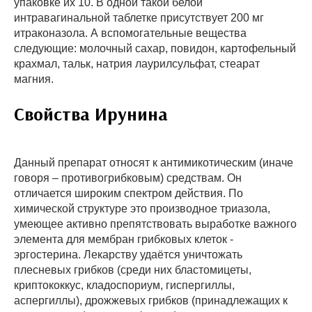
упаковке их 10. В одной такой белой
интравагинальной таблетке присутствует 200 мг
итраконазола. А вспомогательные вещества
следующие: молочный сахар, повидон, картофельный
крахмал, тальк, натрия лаурилсульфат, стеарат
магния.
Свойства Ирунина
Данный препарат относят к антимикотическим (иначе
говоря – противогрибковым) средствам. Он
отличается широким спектром действия. По
химической структуре это производное триазола,
умеющее активно препятствовать выработке важного
элемента для мембран грибковых клеток -
эргостерина. Лекарству удаётся уничтожать
плесневых грибков (среди них бластомицеты,
криптококкус, кладоспориум, гиспергиллы,
аспергиллы), дрожжевых грибков (принадлежащих к