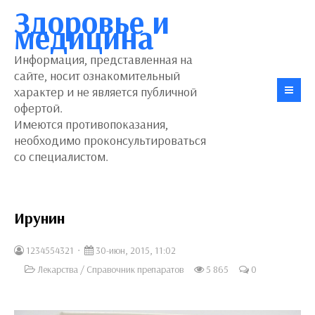
Здоровье и
медицина
Информация, представленная на
сайте, носит ознакомительный
характер и не является публичной
офертой.
Имеются противопоказания,
необходимо проконсультироваться
со специалистом.
Ирунин
1234554321
30-июн, 2015, 11:02
Лекарства
/
Справочник препаратов
5 865
0