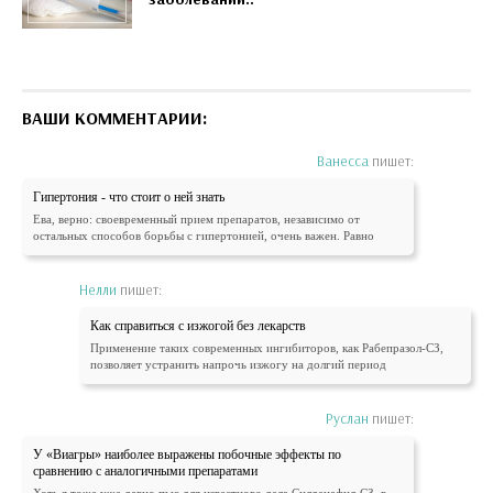
ВАШИ КОММЕНТАРИИ:
Ванесса
пишет:
Гипертония - что стоит о ней знать
Ева, верно: своевременный прием препаратов, независимо от
остальных способов борьбы с гипертонией, очень важен. Равно
Нелли
пишет:
Как справиться с изжогой без лекарств
Применение таких современных ингибиторов, как Рабепразол-СЗ,
позволяет устранить напрочь изжогу на долгий период
Руслан
пишет:
У «Виагры» наиболее выражены побочные эффекты по
сравнению с аналогичными препаратами
Хоть я тоже уже давно пью для известного дела Силденафил-СЗ, в