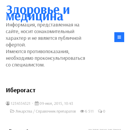
Здоровье и
медицина
Информация, представленная на
сайте, носит ознакомительный
характер и не является публичной
офертой.
Имеются противопоказания,
необходимо проконсультироваться
со специалистом.
Иберогаст
1234554321
09-июл, 2015, 10:43
Лекарства
/
Справочник препаратов
6 511
0