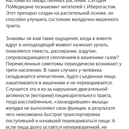
настойки из лекарственных растений. Сегодня
ПоМедицине познакомит читателей с Иберогастом.
Этот препарат создан на растительной основе, он
способен улучшить состояние желудочно-кишечного
тракта.
Знакомы ли вам такие ощущения, когда в животе
вдруг в неподходящий момент начинает урчать,
появляется тяжесть, распирание, вздутие,
сопровождающееся скоплением в кишечнике газов?
Перечисленные симптомы периодически возникают у
трети населения. В таких случаях у человека
складывается впечатление, будто съеденная пища
накапливается в кишечнике и не переваривается.
Случается это и из-за нарушения двигательной
активности (моторики) пищеварительного тракта,
тогда расслабленные, «захандрившие» мышцы
желудка не выполняют свои функции, в результате
чего невозможна быстрая транспортировка
поступившей и начавшей перевариваться пищи. А
если пища долго остаётся непереваренной, не