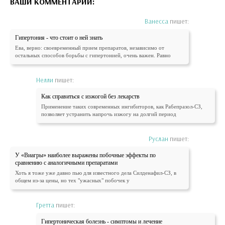
ВАШИ КОММЕНТАРИИ:
Ванесса
пишет:
Гипертония - что стоит о ней знать
Ева, верно: своевременный прием препаратов, независимо от
остальных способов борьбы с гипертонией, очень важен. Равно
Нелли
пишет:
Как справиться с изжогой без лекарств
Применение таких современных ингибиторов, как Рабепразол-СЗ,
позволяет устранить напрочь изжогу на долгий период
Руслан
пишет:
У «Виагры» наиболее выражены побочные эффекты по
сравнению с аналогичными препаратами
Хоть я тоже уже давно пью для известного дела Силденафил-СЗ, в
общем из-за цены, но тех "ужасных" побочек у
Гретта
пишет:
Гипертоническая болезнь - симптомы и лечение