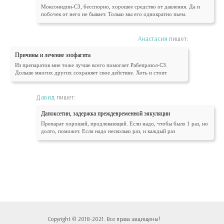
Моксонидин-СЗ, бесспорно, хорошее средство от давления. Да и
побочек от него не бывает. Только мы его однократно пьем.
Анастасия
пишет:
Причины и лечение эзофагита
Из препаратов мне тоже лучше всего помогает Рабепразол-СЗ.
Дольше многих других сохраняет свое действие. Хоть и стоит
Давид
пишет:
Дапоксетин, задержка преждевременной эякуляции
Препарат хороший, продлевающий. Если надо, чтобы было 1 раз, но
долго, поможет. Если надо несколько раз, и каждый раз
Copyright © 2018-2021. Все права защищены!