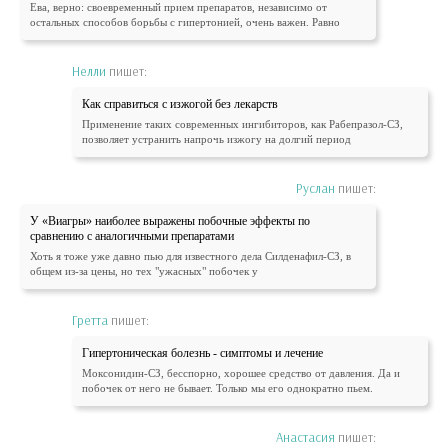
Ева, верно: своевременный прием препаратов, независимо от
остальных способов борьбы с гипертонией, очень важен. Равно
Нелли
пишет:
Как справиться с изжогой без лекарств
Применение таких современных ингибиторов, как Рабепразол-СЗ,
позволяет устранить напрочь изжогу на долгий период
Руслан
пишет:
У «Виагры» наиболее выражены побочные эффекты по
сравнению с аналогичными препаратами
Хоть я тоже уже давно пью для известного дела Силденафил-СЗ, в
общем из-за цены, но тех "ужасных" побочек у
Гретта
пишет:
Гипертоническая болезнь - симптомы и лечение
Моксонидин-СЗ, бесспорно, хорошее средство от давления. Да и
побочек от него не бывает. Только мы его однократно пьем.
Анастасия
пишет: