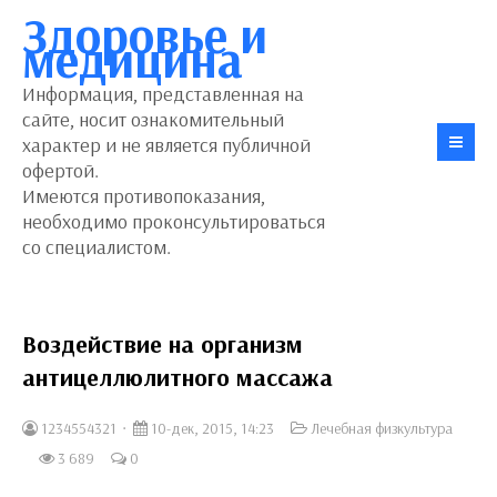
Здоровье и
медицина
Информация, представленная на
сайте, носит ознакомительный
характер и не является публичной
офертой.
Имеются противопоказания,
необходимо проконсультироваться
со специалистом.
Воздействие на организм
антицеллюлитного массажа
1234554321
10-дек, 2015, 14:23
Лечебная физкультура
3 689
0