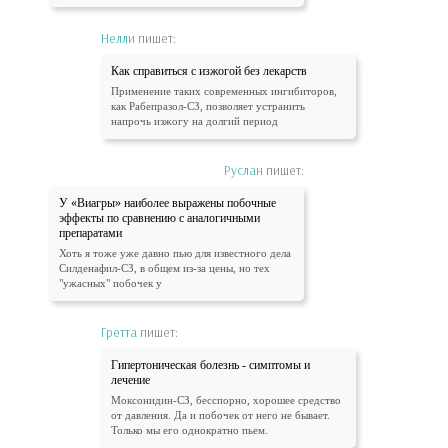
Нелли
пишет:
Как справиться с изжогой без лекарств
Применение таких современных ингибиторов,
как Рабепразол-СЗ, позволяет устранить
напрочь изжогу на долгий период
Руслан
пишет:
У «Виагры» наиболее выражены побочные
эффекты по сравнению с аналогичными
препаратами
Хоть я тоже уже давно пью для известного дела
Силденафил-СЗ, в общем из-за цены, но тех
"ужасных" побочек у
Гретта
пишет:
Гипертоническая болезнь - симптомы и
лечение
Моксонидин-СЗ, бесспорно, хорошее средство
от давления. Да и побочек от него не бывает.
Только мы его однократно пьем.