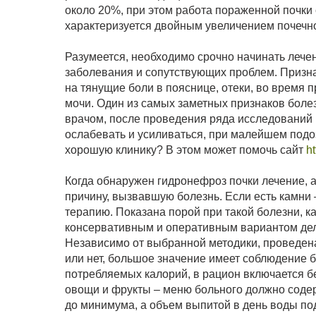
около 20%, при этом работа пораженной почки 
характеризуется двойным увеличением почечной
Разумеется, необходимо срочно начинать лече
заболевания и сопутствующих проблем. Призн
на тянущие боли в пояснице, отеки, во время 
мочи. Один из самых заметных признаков болез
врачом, после проведения ряда исследований и
ослабевать и усиливаться, при малейшем подо
хорошую клинику? В этом может помочь сайт
ht
Когда обнаружен гидронефроз почки лечение, а
причину, вызвавшую болезнь. Если есть камни 
терапию. Показана порой при такой болезни, 
консервативным и оперативным вариантом дела
Независимо от выбранной методики, проведена 
или нет, большое значение имеет соблюдение 
потребляемых калорий, в рацион включается бе
овощи и фрукты – меню больного должно соде
до минимума, а объем выпитой в день воды по