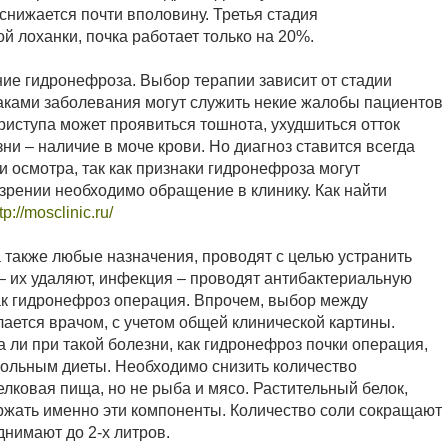
снижается почти вполовину. Третья стадия
 лоханки, почка работает только на 20%.
ние гидронефроза. Выбор терапии зависит от стадии
аками заболевания могут служить некие жалобы пациентов
приступа может проявиться тошнота, ухудшиться отток
ни – наличие в моче крови. Но диагноз ставится всегда
 осмотра, так как признаки гидронефроза могут
зрении необходимо обращение в клинику. Как найти
tp://mosclinic.ru/
 также любые назначения, проводят с целью устранить
– их удаляют, инфекция – проводят антибактериальную
как гидронефроз операция. Впрочем, выбор между
ется врачом, с учетом общей клинической картины.
ли при такой болезни, как гидронефроз почки операция,
больным диеты. Необходимо снизить количество
лковая пища, но не рыба и мясо. Растительный белок,
ржать именно эти компоненты. Количество соли сокращают
днимают до 2-х литров.