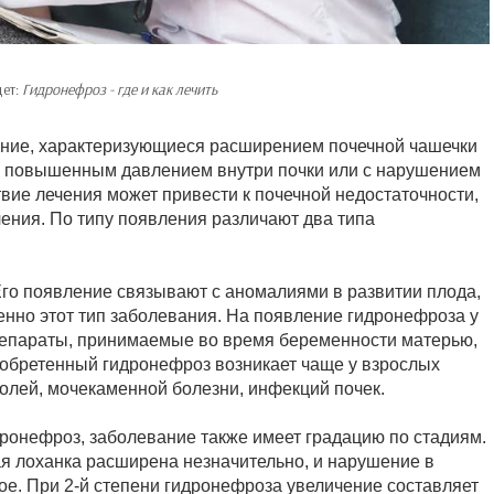
дет:
Гидронефроз - где и как лечить
ание, характеризующиеся расширением почечной чашечки
я повышенным давлением внутри почки или с нарушением
твие лечения может привести к почечной недостаточности,
чения. По типу появления различают два типа
го появление связывают с аномалиями в развитии плода,
енно этот тип заболевания. На появление гидронефроза у
репараты, принимаемые во время беременности матерью,
обретенный гидронефроз возникает чаще у взрослых
холей, мочекаменной болезни, инфекций почек.
ронефроз, заболевание также имеет градацию по стадиям.
я лоханка расширена незначительно, и нарушение в
е. При 2-й степени гидронефроза увеличение составляет