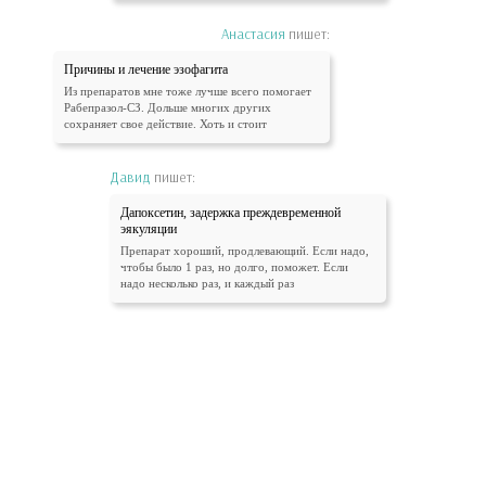
Анастасия
пишет:
Причины и лечение эзофагита
Из препаратов мне тоже лучше всего помогает
Рабепразол-СЗ. Дольше многих других
сохраняет свое действие. Хоть и стоит
Давид
пишет:
Дапоксетин, задержка преждевременной
эякуляции
Препарат хороший, продлевающий. Если надо,
чтобы было 1 раз, но долго, поможет. Если
надо несколько раз, и каждый раз