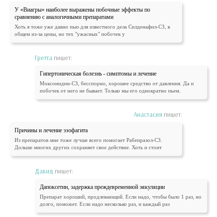
У «Виагры» наиболее выражены побочные эффекты по
сравнению с аналогичными препаратами
Хоть я тоже уже давно пью для известного дела Силденафил-СЗ, в
общем из-за цены, но тех "ужасных" побочек у
Гретта
пишет:
Гипертоническая болезнь - симптомы и лечение
Моксонидин-СЗ, бесспорно, хорошее средство от давления. Да и
побочек от него не бывает. Только мы его однократно пьем.
Анастасия
пишет:
Причины и лечение эзофагита
Из препаратов мне тоже лучше всего помогает Рабепразол-СЗ.
Дольше многих других сохраняет свое действие. Хоть и стоит
Давид
пишет:
Дапоксетин, задержка преждевременной эякуляции
Препарат хороший, продлевающий. Если надо, чтобы было 1 раз, но
долго, поможет. Если надо несколько раз, и каждый раз