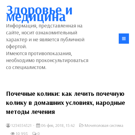
Здоровье и
медицина
Информация, представленная на
сайте, носит ознакомительный
характер и не является публичной
офертой.
Имеются противопоказания,
необходимо проконсультироваться
со специалистом.
Почечные колики: как лечить почечную
колику в домашних условиях, народные
методы лечения
1234554321
06-фев, 2018, 15:42
Мочеполовая система
10 993
0