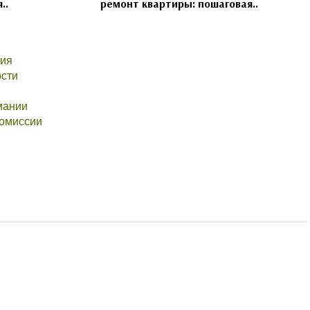
..
ремонт квартиры: пошаговая..
ния
ости
мании
комиссии