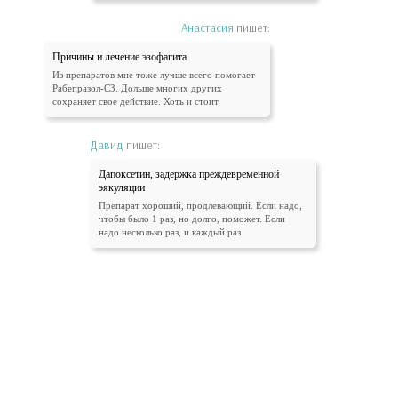
Анастасия
пишет:
Причины и лечение эзофагита
Из препаратов мне тоже лучше всего помогает
Рабепразол-СЗ. Дольше многих других
сохраняет свое действие. Хоть и стоит
Давид
пишет:
Дапоксетин, задержка преждевременной
эякуляции
Препарат хороший, продлевающий. Если надо,
чтобы было 1 раз, но долго, поможет. Если
надо несколько раз, и каждый раз