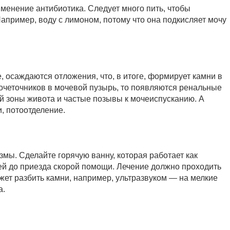
именение антибиотика. Следует много пить, чтобы
апример, воду с лимоном, потому что она подкисляет мочу
 осаждаются отложения, что, в итоге, формирует камни в
очеточников в мочевой пузырь, то появляются ренальные
ей зоны живота и частые позывы к мочеиспусканию. А
и, потоотделение.
мы. Сделайте горячую ванну, которая работает как
ей до приезда скорой помощи. Лечение должно проходить
жет разбить камни, например, ультразвуком — на мелкие
а.