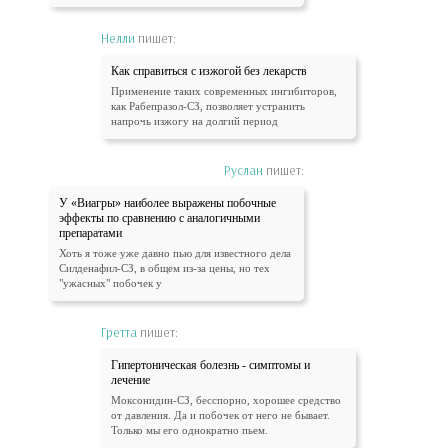
Нелли
пишет:
Как справиться с изжогой без лекарств
Применение таких современных ингибиторов,
как Рабепразол-СЗ, позволяет устранить
напрочь изжогу на долгий период
Руслан
пишет:
У «Виагры» наиболее выражены побочные
эффекты по сравнению с аналогичными
препаратами
Хоть я тоже уже давно пью для известного дела
Силденафил-СЗ, в общем из-за цены, но тех
"ужасных" побочек у
Гретта
пишет:
Гипертоническая болезнь - симптомы и
лечение
Моксонидин-СЗ, бесспорно, хорошее средство
от давления. Да и побочек от него не бывает.
Только мы его однократно пьем.