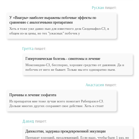
Руслан
пишет:
У «Виагры» наиболее выражены побочные эффекты по
сравнению с аналогичными препаратами
Хоть я тоже уже давно пью для известного дела Силденафил-СЗ, в
общем из-за цены, но тех "ужасных" побочек у
Гретта
пишет:
Гипертоническая болезнь - симптомы и лечение
Моксонидин-СЗ, бесспорно, хорошее средство от давления. Да и
побочек от него не бывает. Только мы его однократно пьем.
Анастасия
пишет:
Причины и лечение эзофагита
Из препаратов мне тоже лучше всего помогает Рабепразол-СЗ.
Дольше многих других сохраняет свое действие. Хоть и стоит
Давид
пишет:
Дапоксетин, задержка преждевременной эякуляции
Препарат хороший, продлевающий. Если надо, чтобы было 1 раз, но