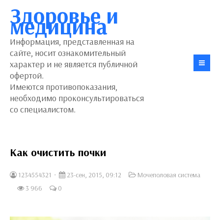
Здоровье и
медицина
Информация, представленная на
сайте, носит ознакомительный
характер и не является публичной
офертой.
Имеются противопоказания,
необходимо проконсультироваться
со специалистом.
Как очистить почки
1234554321
23-сен, 2015, 09:12
Мочеполовая система
3 966
0