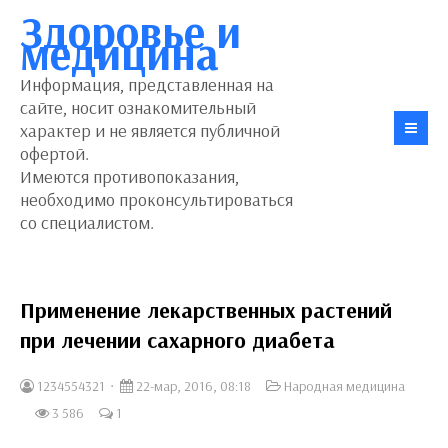
Здоровье и
медицина
Информация, представленная на
сайте, носит ознакомительный
характер и не является публичной
офертой.
Имеются противопоказания,
необходимо проконсультироваться
со специалистом.
Применение лекарственных растений
при лечении сахарного диабета
1234554321
22-мар, 2016, 08:18
Народная медицина
3 586
1