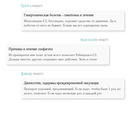
Гретта
пишет:
Гипертоническая болезнь - симптомы и лечение
Моксонидин-СЗ, бесспорно, хорошее средство от давления. Да и
побочек от него не бывает. Только мы его однократно пьем.
Анастасия
пишет:
Причины и лечение эзофагита
Из препаратов мне тоже лучше всего помогает Рабепразол-СЗ.
Дольше многих других сохраняет свое действие. Хоть и стоит
Давид
пишет:
Дапоксетин, задержка преждевременной эякуляции
Препарат хороший, продлевающий. Если надо, чтобы было 1 раз, но
долго, поможет. Если надо несколько раз, и каждый раз