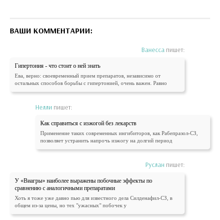
ВАШИ КОММЕНТАРИИ:
Ванесса
пишет:
Гипертония - что стоит о ней знать
Ева, верно: своевременный прием препаратов, независимо от
остальных способов борьбы с гипертонией, очень важен. Равно
Нелли
пишет:
Как справиться с изжогой без лекарств
Применение таких современных ингибиторов, как Рабепразол-СЗ,
позволяет устранить напрочь изжогу на долгий период
Руслан
пишет:
У «Виагры» наиболее выражены побочные эффекты по
сравнению с аналогичными препаратами
Хоть я тоже уже давно пью для известного дела Силденафил-СЗ, в
общем из-за цены, но тех "ужасных" побочек у