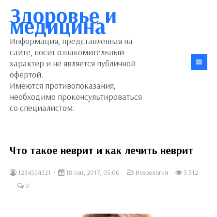
Здоровье и
медицина
Информация, представленная на
сайте, носит ознакомительный
характер и не является публичной
офертой.
Имеются противопоказания,
необходимо проконсультироваться
со специалистом.
Что такое неврит и как лечить неврит
1234554321
18-сен, 2017, 05:06
Неврология
3 312
0