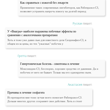
Как справиться с изжогой без лекарств
Применение таких современных ингибиторов, как Рабепразол-СЗ,
позволяет устранить напрочь изжогу на долгий период
Руслан
пишет:
У «Виагры» наиболее выражены побочные эффекты по
сравнению с аналогичными препаратами
Хоть я тоже уже давно пью для известного дела Силденафил-СЗ, в
общем из-за цены, но тех "ужасных" побочек у
Гретта
пишет:
Гипертоническая болезнь - симптомы и лечение
Моксонидин-СЗ, бесспорно, хорошее средство от давления. Да и
побочек от него не бывает. Только мы его однократно пьем.
Анастасия
пишет:
Причины и лечение эзофагита
Из препаратов мне тоже лучше всего помогает Рабепразол-СЗ.
Дольше многих других сохраняет свое действие. Хоть и стоит