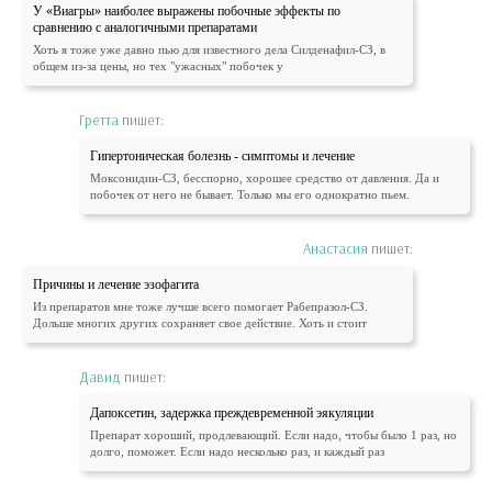
У «Виагры» наиболее выражены побочные эффекты по
сравнению с аналогичными препаратами
Хоть я тоже уже давно пью для известного дела Силденафил-СЗ, в
общем из-за цены, но тех "ужасных" побочек у
Гретта
пишет:
Гипертоническая болезнь - симптомы и лечение
Моксонидин-СЗ, бесспорно, хорошее средство от давления. Да и
побочек от него не бывает. Только мы его однократно пьем.
Анастасия
пишет:
Причины и лечение эзофагита
Из препаратов мне тоже лучше всего помогает Рабепразол-СЗ.
Дольше многих других сохраняет свое действие. Хоть и стоит
Давид
пишет:
Дапоксетин, задержка преждевременной эякуляции
Препарат хороший, продлевающий. Если надо, чтобы было 1 раз, но
долго, поможет. Если надо несколько раз, и каждый раз