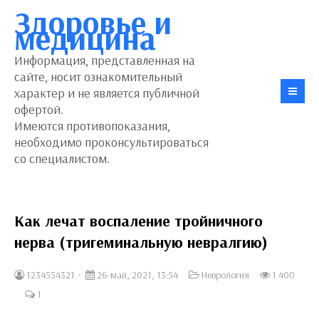
Здоровье и
медицина
Информация, представленная на
сайте, носит ознакомительный
характер и не является публичной
офертой.
Имеются противопоказания,
необходимо проконсультироваться
со специалистом.
Как лечат воспаление тройничного
нерва (тригеминальную невралгию)
1234554321
26-май, 2021, 13:54
Неврология
1 400
1