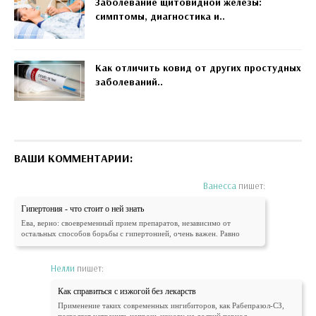
Заболевание щитовидной железы:
симптомы, диагностика и..
Как отличить ковид от других простудных
заболеваний..
ВАШИ КОММЕНТАРИИ:
Ванесса
пишет:
Гипертония - что стоит о ней знать
Ева, верно: своевременный прием препаратов, независимо от
остальных способов борьбы с гипертонией, очень важен. Равно
Нелли
пишет:
Как справиться с изжогой без лекарств
Применение таких современных ингибиторов, как Рабепразол-СЗ,
позволяет устранить напрочь изжогу на долгий период