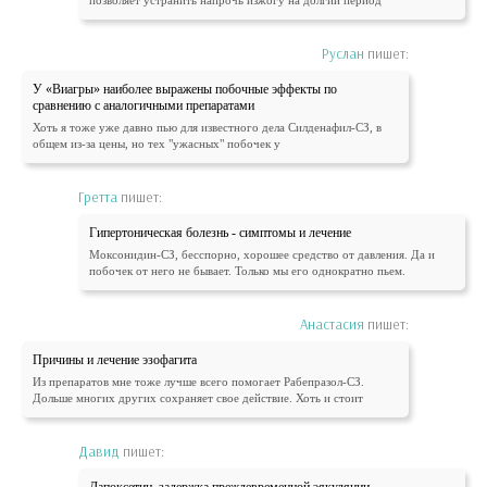
Руслан
пишет:
У «Виагры» наиболее выражены побочные эффекты по
сравнению с аналогичными препаратами
Хоть я тоже уже давно пью для известного дела Силденафил-СЗ, в
общем из-за цены, но тех "ужасных" побочек у
Гретта
пишет:
Гипертоническая болезнь - симптомы и лечение
Моксонидин-СЗ, бесспорно, хорошее средство от давления. Да и
побочек от него не бывает. Только мы его однократно пьем.
Анастасия
пишет:
Причины и лечение эзофагита
Из препаратов мне тоже лучше всего помогает Рабепразол-СЗ.
Дольше многих других сохраняет свое действие. Хоть и стоит
Давид
пишет:
Дапоксетин, задержка преждевременной эякуляции