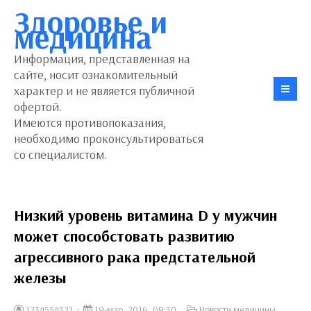
Здоровье и
медицина
Информация, представленная на
сайте, носит ознакомительный
характер и не является публичной
офертой.
Имеются противопоказания,
необходимо проконсультироваться
со специалистом.
Низкий уровень витамина D у мужчин
может способстовать развитию
агрессивного рака предстательной
железы
1234554321
19-мар, 2016, 09:30
Новости медицины