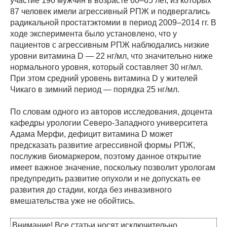
участие 190 мужчин в возрасте 60–65 лет, из которых
87 человек имели агрессивный РПЖ и подвергались
радикальной простатэктомии в период 2009–2014 гг. В
ходе эксперимента было установлено, что у
пациентов с агрессивным РПЖ наблюдались низкие
уровни витамина D — 22 нг/мл, что значительно ниже
нормального уровня, который составляет 30 нг/мл.
При этом средний уровень витамина D у жителей
Чикаго в зимний период — порядка 25 нг/мл.
По словам одного из авторов исследования, доцента
кафедры урологии Северо-Западного университета
Адама Мерфи, дефицит витамина D может
предсказать развитие агрессивной формы РПЖ,
послужив биомаркером, поэтому данное открытие
имеет важное значение, поскольку позволит урологам
предупредить развитие опухоли и не допускать ее
развития до стадии, когда без инвазивного
вмешательства уже не обойтись.
Внимание! Все статьи носят исключительно