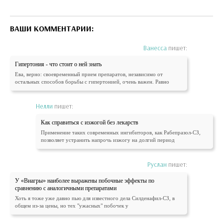
ВАШИ КОММЕНТАРИИ:
Ванесса
пишет:
Гипертония - что стоит о ней знать
Ева, верно: своевременный прием препаратов, независимо от
остальных способов борьбы с гипертонией, очень важен. Равно
Нелли
пишет:
Как справиться с изжогой без лекарств
Применение таких современных ингибиторов, как Рабепразол-СЗ,
позволяет устранить напрочь изжогу на долгий период
Руслан
пишет:
У «Виагры» наиболее выражены побочные эффекты по
сравнению с аналогичными препаратами
Хоть я тоже уже давно пью для известного дела Силденафил-СЗ, в
общем из-за цены, но тех "ужасных" побочек у