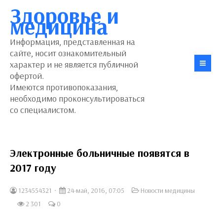
Здоровье и
медицина
Информация, представленная на
сайте, носит ознакомительный
характер и не является публичной
офертой.
Имеются противопоказания,
необходимо проконсультироваться
со специалистом.
Электронные больничные появятся в
2017 году
1234554321
24-май, 2016, 07:05
Новости медицины
2 301
0