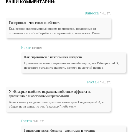
ВАШИ КОММЕНТАРИИ:
Ванесса
пишет:
Гипертония - что стоит о ней знать
Ева, верно: своевременный прием препаратов, независимо от
остальных способов борьбы с гипертонией, очень важен. Равно
Нелли
пишет:
Как справиться с изжогой без лекарств
Применение таких современных ингибиторов, как Рабепразол-СЗ,
позволяет устранить напрочь изжогу на долгий период
Руслан
пишет:
У «Виагры» наиболее выражены побочные эффекты по
сравнению с аналогичными препаратами
Хоть я тоже уже давно пью для известного дела Силденафил-СЗ, в
общем из-за цены, но тех "ужасных" побочек у
Гретта
пишет:
Гипертоническая болезнь - симптомы и лечение