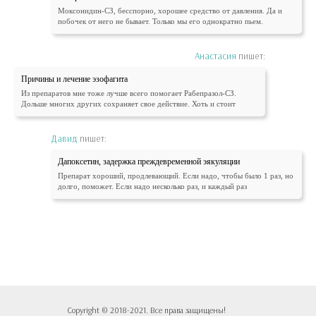
Моксонидин-СЗ, бесспорно, хорошее средство от давления. Да и
побочек от него не бывает. Только мы его однократно пьем.
Анастасия
пишет:
Причины и лечение эзофагита
Из препаратов мне тоже лучше всего помогает Рабепразол-СЗ.
Дольше многих других сохраняет свое действие. Хоть и стоит
Давид
пишет:
Дапоксетин, задержка преждевременной эякуляции
Препарат хороший, продлевающий. Если надо, чтобы было 1 раз, но
долго, поможет. Если надо несколько раз, и каждый раз
Copyright © 2018-2021. Все права защищены!