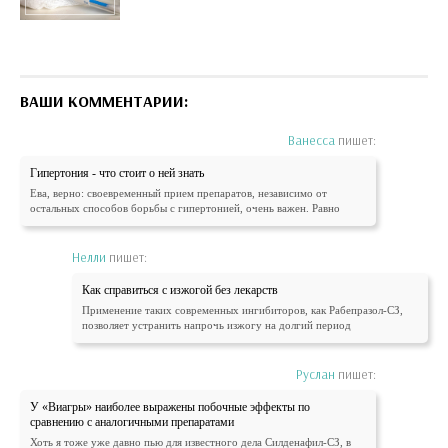
ВАШИ КОММЕНТАРИИ:
Ванесса
пишет:
Гипертония - что стоит о ней знать
Ева, верно: своевременный прием препаратов, независимо от
остальных способов борьбы с гипертонией, очень важен. Равно
Нелли
пишет:
Как справиться с изжогой без лекарств
Применение таких современных ингибиторов, как Рабепразол-СЗ,
позволяет устранить напрочь изжогу на долгий период
Руслан
пишет:
У «Виагры» наиболее выражены побочные эффекты по
сравнению с аналогичными препаратами
Хоть я тоже уже давно пью для известного дела Силденафил-СЗ, в