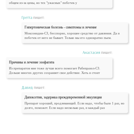
общем из-за цены, но тех "ужасных" побочек у
Гретта
пишет:
Гипертоническая болезнь - симптомы и лечение
Моксонидин-СЗ, бесспорно, хорошее средство от давления. Да и
побочек от него не бывает. Только мы его однократно пьем.
Анастасия
пишет:
Причины и лечение эзофагита
Из препаратов мне тоже лучше всего помогает Рабепразол-СЗ.
Дольше многих других сохраняет свое действие. Хоть и стоит
Давид
пишет:
Дапоксетин, задержка преждевременной эякуляции
Препарат хороший, продлевающий. Если надо, чтобы было 1 раз, но
долго, поможет. Если надо несколько раз, и каждый раз