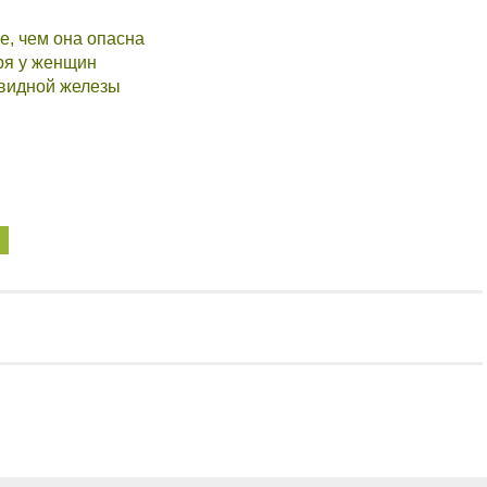
е, чем она опасна
ря у женщин
овидной железы