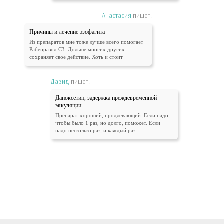
Анастасия
пишет:
Причины и лечение эзофагита
Из препаратов мне тоже лучше всего помогает
Рабепразол-СЗ. Дольше многих других
сохраняет свое действие. Хоть и стоит
Давид
пишет:
Дапоксетин, задержка преждевременной
эякуляции
Препарат хороший, продлевающий. Если надо,
чтобы было 1 раз, но долго, поможет. Если
надо несколько раз, и каждый раз