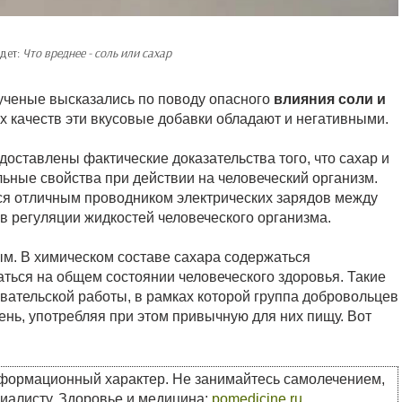
дет:
Что вреднее - соль или сахар
ученые высказались по поводу опасного
влияния соли и
х качеств эти вкусовые добавки обладают и негативными.
оставлены фактические доказательства того, что сахар и
ельные свойства при действии на человеческий организм.
ся отличным проводником электрических зарядов между
в регуляции жидкостей человеческого организма.
ым. В химическом составе сахара содержаться
аться на общем состоянии человеческого здоровья. Такие
вательской работы, в рамках которой группа добровольцев
ень, употребляя при этом привычную для них пищу. Вот
нформационный характер. Не занимайтесь самолечением,
циалисту. Здоровье и медицина:
pomedicine.ru