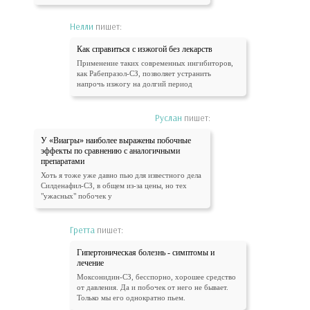
Нелли
пишет:
Как справиться с изжогой без лекарств
Применение таких современных ингибиторов,
как Рабепразол-СЗ, позволяет устранить
напрочь изжогу на долгий период
Руслан
пишет:
У «Виагры» наиболее выражены побочные
эффекты по сравнению с аналогичными
препаратами
Хоть я тоже уже давно пью для известного дела
Силденафил-СЗ, в общем из-за цены, но тех
"ужасных" побочек у
Гретта
пишет:
Гипертоническая болезнь - симптомы и
лечение
Моксонидин-СЗ, бесспорно, хорошее средство
от давления. Да и побочек от него не бывает.
Только мы его однократно пьем.