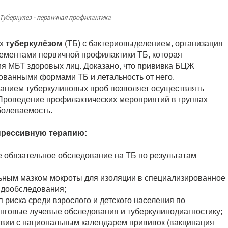
Туберкулез - первичная профилактика
ых
туберкулёзом
(ТБ) с бактериовыделением, организация
ементами первичной профилактики ТБ, которая
я МБТ здоровых лиц. Доказано, что прививка БЦЖ
ованными формами ТБ и летальность от него.
ванием туберкулиновых проб позволяет осуществлять
 Проведение профилактических мероприятий в группах
болеваемость.
прессивную терапию:
 обязательное обследование на ТБ по результатам
ьным мазком мокроты для изоляции в специализированное
 дообследования;
риска среди взрослого и детского населения по
инговые лучевые обследования и туберкулинодиагностику;
твии с национальным календарем прививок (вакцинация