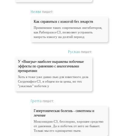
Нелли
пишет:
Как справиться с изжогой без лекарств
Применение таких современных ингибиторов,
как Рабепразол-СЗ, позволяет устранить
напрочь изжогу на долгий период
Руслан
пишет:
У «Виагры» наиболее выражены побочные
эффекты по сравнению с аналогичными
препаратами
Хоть я тоже уже давно пью для известного дела
Силденафил-СЗ, в общем из-за цены, но тех
"ужасных" побочек у
Гретта
пишет:
Гипертоническая болезнь - симптомы и
лечение
Моксонидин-СЗ, бесспорно, хорошее средство
от давления. Да и побочек от него не бывает.
Только мы его однократно пьем.