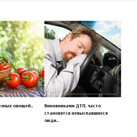
езных овощей..
Виновниками ДТП, часто
становятся невыспавшиеся
люди..