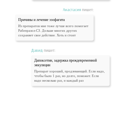
Анастасия
пишет:
Причины и лечение эзофагита
Из препаратов мне тоже лучше всего помогает
Рабепразол-СЗ. Дольше многих других
сохраняет свое действие. Хоть и стоит
Давид
пишет:
Дапоксетин, задержка преждевременной
эякуляции
Препарат хороший, продлевающий. Если надо,
чтобы было 1 раз, но долго, поможет. Если
надо несколько раз, и каждый раз