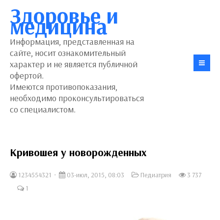
Здоровье и
медицина
Информация, представленная на
сайте, носит ознакомительный
характер и не является публичной
офертой.
Имеются противопоказания,
необходимо проконсультироваться
со специалистом.
Кривошея у новорожденных
1234554321
03-июл, 2015, 08:03
Педиатрия
3 737
1