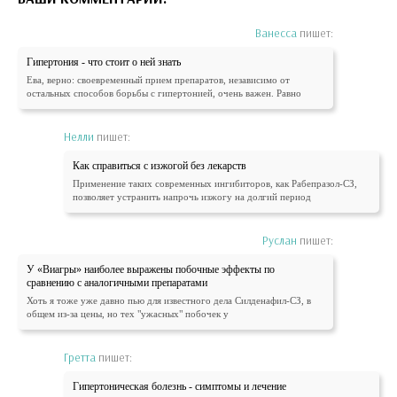
Ванесса
пишет:
Гипертония - что стоит о ней знать
Ева, верно: своевременный прием препаратов, независимо от
остальных способов борьбы с гипертонией, очень важен. Равно
Нелли
пишет:
Как справиться с изжогой без лекарств
Применение таких современных ингибиторов, как Рабепразол-СЗ,
позволяет устранить напрочь изжогу на долгий период
Руслан
пишет:
У «Виагры» наиболее выражены побочные эффекты по
сравнению с аналогичными препаратами
Хоть я тоже уже давно пью для известного дела Силденафил-СЗ, в
общем из-за цены, но тех "ужасных" побочек у
Гретта
пишет:
Гипертоническая болезнь - симптомы и лечение