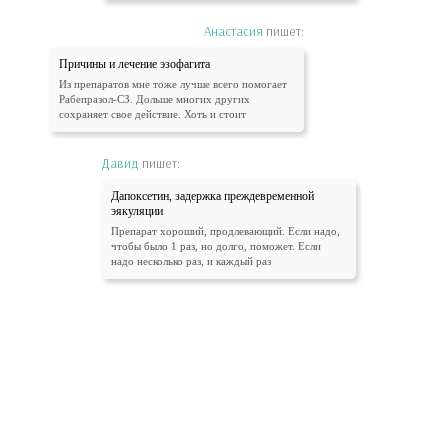
Анастасия
пишет:
Причины и лечение эзофагита
Из препаратов мне тоже лучше всего помогает
Рабепразол-СЗ. Дольше многих других
сохраняет свое действие. Хоть и стоит
Давид
пишет:
Дапоксетин, задержка преждевременной
эякуляции
Препарат хороший, продлевающий. Если надо,
чтобы было 1 раз, но долго, поможет. Если
надо несколько раз, и каждый раз