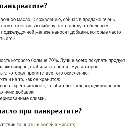
 панкреатите?
ивочное масло. К сожалению, сейчас в продаже очень
стоит отнестись к выбору этого продукта больным
 поджелудочной железе наносят добавки, которые часто
ть его?
ость которого больше 70%. Лучше всего покупать продукт
лавких жиров, стабилизаторов и эмульгаторов;
гу, которая препятствует его окислению;
а и на то, как он хранится;
слова «крестьянское», «любительское», «традиционное»
аличии добавок;
теризованные сливки.
масло при панкреатите?
сутствии
тошноты
и
болей в животе
;