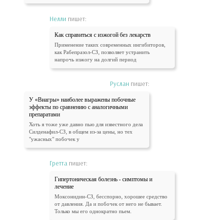
Нелли
пишет:
Как справиться с изжогой без лекарств
Применение таких современных ингибиторов,
как Рабепразол-СЗ, позволяет устранить
напрочь изжогу на долгий период
Руслан
пишет:
У «Виагры» наиболее выражены побочные
эффекты по сравнению с аналогичными
препаратами
Хоть я тоже уже давно пью для известного дела
Силденафил-СЗ, в общем из-за цены, но тех
"ужасных" побочек у
Гретта
пишет:
Гипертоническая болезнь - симптомы и
лечение
Моксонидин-СЗ, бесспорно, хорошее средство
от давления. Да и побочек от него не бывает.
Только мы его однократно пьем.