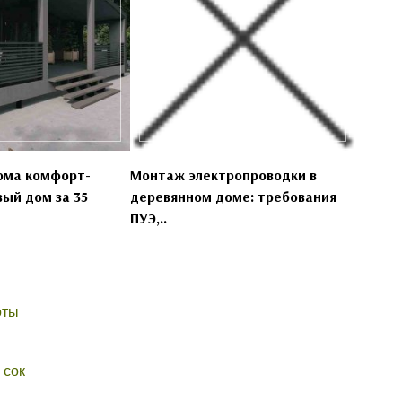
ома комфорт-
Монтаж электропроводки в
вый дом за 35
деревянном доме: требования
ПУЭ,..
оты
 сок