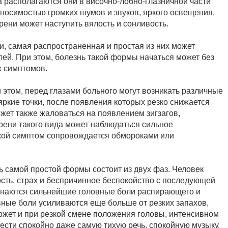
 располагаются они в височно-лобно-глазничной части
носимостью громких шумов и звуков, яркого освещения,
рени может наступить вялость и сонливость.
, самая распространенная и простая из них может
лей. При этом, болезнь такой формы начаться может без
 симптомов.
и этом, перед глазами больного могут возникать различные
ркие точки, после появления которых резко снижается
жет также жаловаться на появлением зигзагов,
рени такого вида может наблюдаться сильное
такой симптом сопровождается обмороками или
 самой простой формы состоит из двух фаз. Человек
сть, страх и беспричинное беспокойство с последующей
чинаются сильнейшие головные боли распирающего и
вные боли усиливаются еще больше от резких запахов,
 может и при резкой смене положения головы, интенсивном
ести спокойно даже самую тихую речь, спокойную музыку,