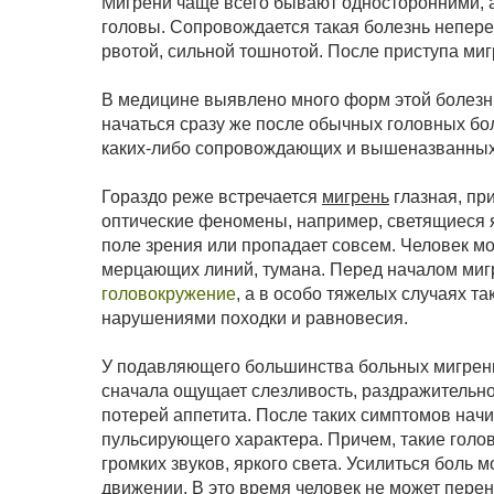
Мигрени чаще всего бывают односторонними, а
головы. Сопровождается такая болезнь непере
рвотой, сильной тошнотой. После приступа миг
В медицине выявлено много форм этой болезни
начаться сразу же после обычных головных бо
каких-либо сопровождающих и вышеназванных
Гораздо реже встречается
мигрень
глазная, пр
оптические феномены, например, светящиеся я
поле зрения или пропадает совсем. Человек мо
мерцающих линий, тумана. Перед началом миг
головокружение
, а в особо тяжелых случаях 
нарушениями походки и равновесия.
У подавляющего большинства больных мигрень
сначала ощущает слезливость, раздражительно
потерей аппетита. После таких симптомов на
пульсирующего характера. Причем, такие голо
громких звуков, яркого света. Усилиться боль
движении. В это время человек не может перен