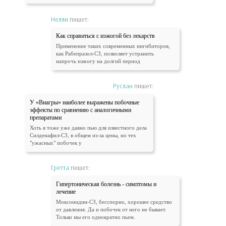
Нелли
пишет:
Как справиться с изжогой без лекарств
Применение таких современных ингибиторов,
как Рабепразол-СЗ, позволяет устранить
напрочь изжогу на долгий период
Руслан
пишет:
У «Виагры» наиболее выражены побочные
эффекты по сравнению с аналогичными
препаратами
Хоть я тоже уже давно пью для известного дела
Силденафил-СЗ, в общем из-за цены, но тех
"ужасных" побочек у
Гретта
пишет:
Гипертоническая болезнь - симптомы и
лечение
Моксонидин-СЗ, бесспорно, хорошее средство
от давления. Да и побочек от него не бывает.
Только мы его однократно пьем.