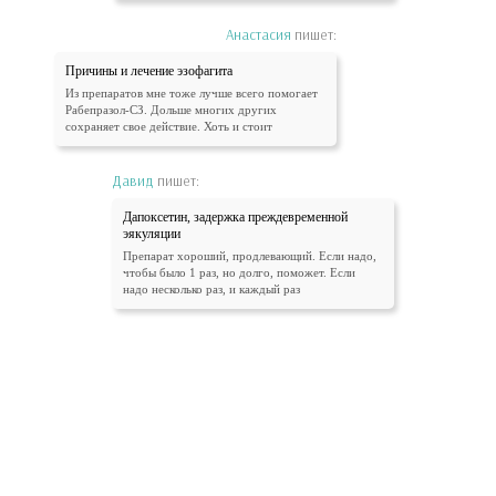
Анастасия
пишет:
Причины и лечение эзофагита
Из препаратов мне тоже лучше всего помогает
Рабепразол-СЗ. Дольше многих других
сохраняет свое действие. Хоть и стоит
Давид
пишет:
Дапоксетин, задержка преждевременной
эякуляции
Препарат хороший, продлевающий. Если надо,
чтобы было 1 раз, но долго, поможет. Если
надо несколько раз, и каждый раз