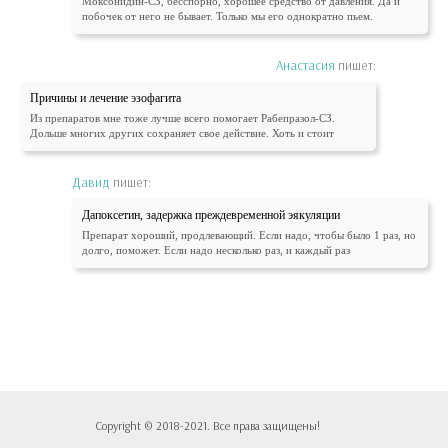
Моксонидин-СЗ, бесспорно, хорошее средство от давления. Да и
побочек от него не бывает. Только мы его однократно пьем.
Анастасия
пишет:
Причины и лечение эзофагита
Из препаратов мне тоже лучше всего помогает Рабепразол-СЗ.
Дольше многих других сохраняет свое действие. Хоть и стоит
Давид
пишет:
Дапоксетин, задержка преждевременной эякуляции
Препарат хороший, продлевающий. Если надо, чтобы было 1 раз, но
долго, поможет. Если надо несколько раз, и каждый раз
Copyright © 2018-2021. Все права защищены!