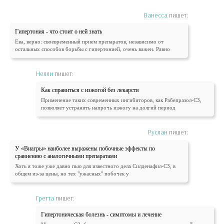
Ванесса
пишет:
Гипертония - что стоит о ней знать
Ева, верно: своевременный прием препаратов, независимо от
остальных способов борьбы с гипертонией, очень важен. Равно
Нелли
пишет:
Как справиться с изжогой без лекарств
Применение таких современных ингибиторов, как Рабепразол-СЗ,
позволяет устранить напрочь изжогу на долгий период
Руслан
пишет:
У «Виагры» наиболее выражены побочные эффекты по
сравнению с аналогичными препаратами
Хоть я тоже уже давно пью для известного дела Силденафил-СЗ, в
общем из-за цены, но тех "ужасных" побочек у
Гретта
пишет:
Гипертоническая болезнь - симптомы и лечение