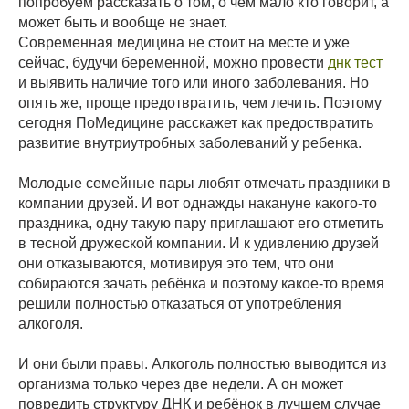
попробуем рассказать о том, о чём мало кто говорит, а
может быть и вообще не знает.
Современная медицина не стоит на месте и уже
сейчас, будучи беременной, можно провести
днк тест
и выявить наличие того или иного заболевания. Но
опять же, проще предотвратить, чем лечить. Поэтому
сегодня ПоМедицине расскажет как предоствратить
развитие внутриутробных заболеваний у ребенка.
Молодые семейные пары любят отмечать праздники в
компании друзей. И вот однажды накануне какого-то
праздника, одну такую пару приглашают его отметить
в тесной дружеской компании. И к удивлению друзей
они отказываются, мотивируя это тем, что они
собираются зачать ребёнка и поэтому какое-то время
решили полностью отказаться от употребления
алкоголя.
И они были правы. Алкоголь полностью выводится из
организма только через две недели. А он может
повредить структуру ДНК и ребёнок в лучшем случае