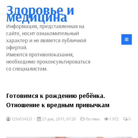
Здоровье и
медицина
Информация, представленная на
сайте, носит ознакомительный
характер и не является публичной
офертой.
Имеются противопоказания,
необходимо проконсультироваться
со специалистом.
Готовимся к рождению ребёнка.
Отношение к вредным привычкам
1234554321
27-дек, 2017, 07:28
По теме
1 972
0