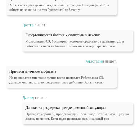
Хоть я тоже уже давно пью для известного дела Силденафил-СЗ, в
общем из-за цены, но тех "ужасных" побочек у
Гретта
пишет:
Гипертоническая болезнь - симптомы и лечение
Моксонидин-СЗ, бесспорно, хорошее средство от давления. Да и
побочек от него не бывает. Только мы его однократно пьем.
Анастасия
пишет:
Причины и лечение эзофагита
Из препаратов мне тоже лучше всего помогает Рабепразол-СЗ.
Дольше многих других сохраняет свое действие. Хоть и стоит
Давид
пишет:
Дапоксетин, задержка преждевременной эякуляции
Препарат хороший, продлевающий. Если надо, чтобы было 1 раз, но
долго, поможет. Если надо несколько раз, и каждый раз