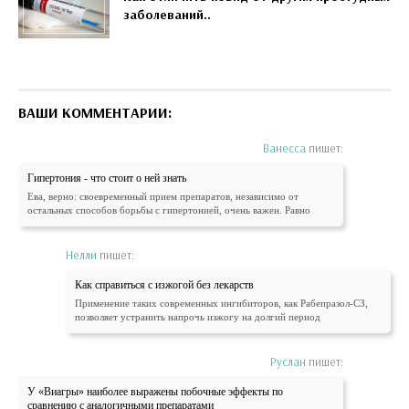
заболеваний..
ВАШИ КОММЕНТАРИИ:
Ванесса
пишет:
Гипертония - что стоит о ней знать
Ева, верно: своевременный прием препаратов, независимо от
остальных способов борьбы с гипертонией, очень важен. Равно
Нелли
пишет:
Как справиться с изжогой без лекарств
Применение таких современных ингибиторов, как Рабепразол-СЗ,
позволяет устранить напрочь изжогу на долгий период
Руслан
пишет:
У «Виагры» наиболее выражены побочные эффекты по
сравнению с аналогичными препаратами