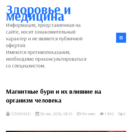
Здоровье и
медицина
Информация, представленная на
сайте, носит ознакомительный
характер и не является публичной
офертой.
Имеются противопоказания,
необходимо проконсультироваться
со специалистом.
Магнитные бури и их влияние на
организм человека
1234554321
30-окт, 2018, 08:31
По теме
1 892
0