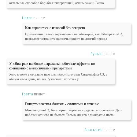
остальных способов борьбы с гипертонией, очень важен. Равно
Нелли
пишет:
Как справиться с изжогой без лекарств
Применение таких современных ингибиторов, как Рабепразол-СЗ,
позволяет устранить напрочь изжогу на долгий период
Руслан
пишет:
У «Виагры» наиболее выражены побочные эффекты по
сравнению с аналогичными препаратами
Хоть я тоже уже давно пью для известного дела Силденафил-СЗ, в
общем из-за цены, но тех "ужасных" побочек у
Гретта
пишет:
Гипертоническая болезнь - симптомы и лечение
Моксонидин-СЗ, бесспорно, хорошее средство от давления. Да и
побочек от него не бывает. Только мы его однократно пьем.
Анастасия
пишет: