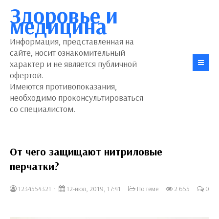
Здоровье и
медицина
Информация, представленная на
сайте, носит ознакомительный
характер и не является публичной
офертой.
Имеются противопоказания,
необходимо проконсультироваться
со специалистом.
От чего защищают нитриловые
перчатки?
1234554321
12-июл, 2019, 17:41
По теме
2 655
0