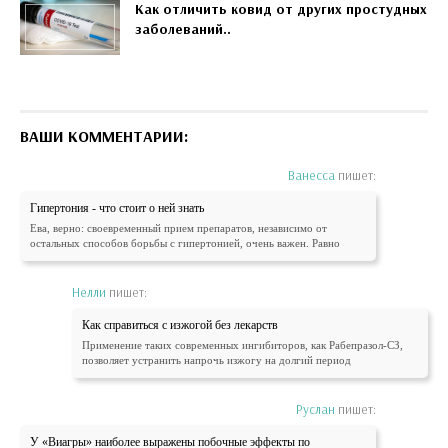
Как отличить ковид от других простудных
заболеваний..
ВАШИ КОММЕНТАРИИ:
Ванесса
пишет:
Гипертония - что стоит о ней знать
Ева, верно: своевременный прием препаратов, независимо от
остальных способов борьбы с гипертонией, очень важен. Равно
Нелли
пишет:
Как справиться с изжогой без лекарств
Применение таких современных ингибиторов, как Рабепразол-СЗ,
позволяет устранить напрочь изжогу на долгий период
Руслан
пишет:
У «Виагры» наиболее выражены побочные эффекты по