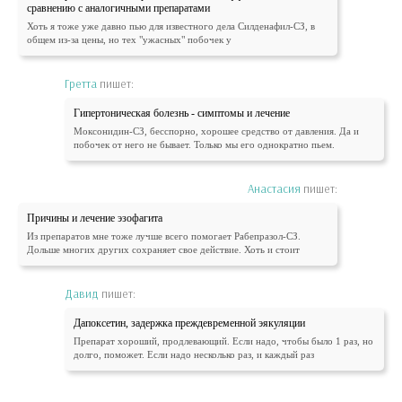
сравнению с аналогичными препаратами
Хоть я тоже уже давно пью для известного дела Силденафил-СЗ, в
общем из-за цены, но тех "ужасных" побочек у
Гретта
пишет:
Гипертоническая болезнь - симптомы и лечение
Моксонидин-СЗ, бесспорно, хорошее средство от давления. Да и
побочек от него не бывает. Только мы его однократно пьем.
Анастасия
пишет:
Причины и лечение эзофагита
Из препаратов мне тоже лучше всего помогает Рабепразол-СЗ.
Дольше многих других сохраняет свое действие. Хоть и стоит
Давид
пишет:
Дапоксетин, задержка преждевременной эякуляции
Препарат хороший, продлевающий. Если надо, чтобы было 1 раз, но
долго, поможет. Если надо несколько раз, и каждый раз