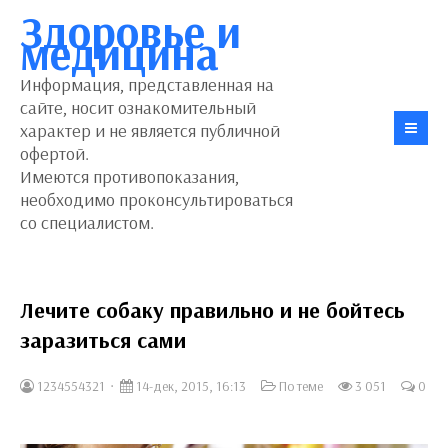
Здоровье и
медицина
Информация, представленная на
сайте, носит ознакомительный
характер и не является публичной
офертой.
Имеются противопоказания,
необходимо проконсультироваться
со специалистом.
Лечите собаку правильно и не бойтесь
заразиться сами
1234554321
14-дек, 2015, 16:13
По теме
3 051
0