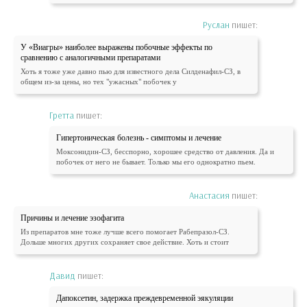
Руслан
пишет:
У «Виагры» наиболее выражены побочные эффекты по
сравнению с аналогичными препаратами
Хоть я тоже уже давно пью для известного дела Силденафил-СЗ, в
общем из-за цены, но тех "ужасных" побочек у
Гретта
пишет:
Гипертоническая болезнь - симптомы и лечение
Моксонидин-СЗ, бесспорно, хорошее средство от давления. Да и
побочек от него не бывает. Только мы его однократно пьем.
Анастасия
пишет:
Причины и лечение эзофагита
Из препаратов мне тоже лучше всего помогает Рабепразол-СЗ.
Дольше многих других сохраняет свое действие. Хоть и стоит
Давид
пишет:
Дапоксетин, задержка преждевременной эякуляции