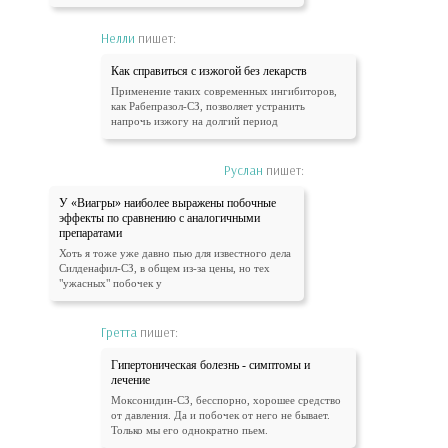
Нелли
пишет:
Как справиться с изжогой без лекарств
Применение таких современных ингибиторов,
как Рабепразол-СЗ, позволяет устранить
напрочь изжогу на долгий период
Руслан
пишет:
У «Виагры» наиболее выражены побочные
эффекты по сравнению с аналогичными
препаратами
Хоть я тоже уже давно пью для известного дела
Силденафил-СЗ, в общем из-за цены, но тех
"ужасных" побочек у
Гретта
пишет:
Гипертоническая болезнь - симптомы и
лечение
Моксонидин-СЗ, бесспорно, хорошее средство
от давления. Да и побочек от него не бывает.
Только мы его однократно пьем.