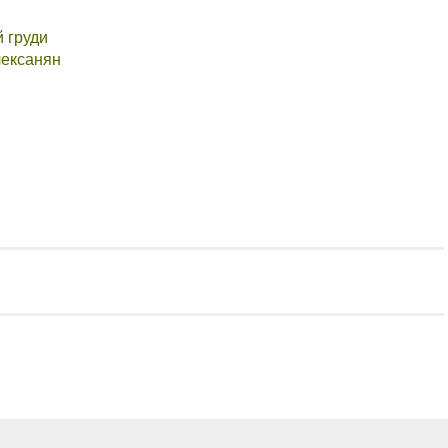
 груди
лексанян