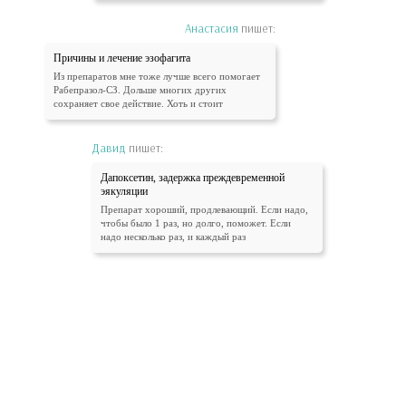
Анастасия
пишет:
Причины и лечение эзофагита
Из препаратов мне тоже лучше всего помогает
Рабепразол-СЗ. Дольше многих других
сохраняет свое действие. Хоть и стоит
Давид
пишет:
Дапоксетин, задержка преждевременной
эякуляции
Препарат хороший, продлевающий. Если надо,
чтобы было 1 раз, но долго, поможет. Если
надо несколько раз, и каждый раз