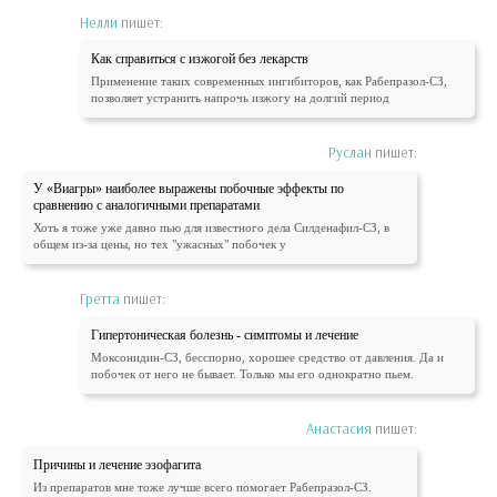
Нелли
пишет:
Как справиться с изжогой без лекарств
Применение таких современных ингибиторов, как Рабепразол-СЗ,
позволяет устранить напрочь изжогу на долгий период
Руслан
пишет:
У «Виагры» наиболее выражены побочные эффекты по
сравнению с аналогичными препаратами
Хоть я тоже уже давно пью для известного дела Силденафил-СЗ, в
общем из-за цены, но тех "ужасных" побочек у
Гретта
пишет:
Гипертоническая болезнь - симптомы и лечение
Моксонидин-СЗ, бесспорно, хорошее средство от давления. Да и
побочек от него не бывает. Только мы его однократно пьем.
Анастасия
пишет:
Причины и лечение эзофагита
Из препаратов мне тоже лучше всего помогает Рабепразол-СЗ.