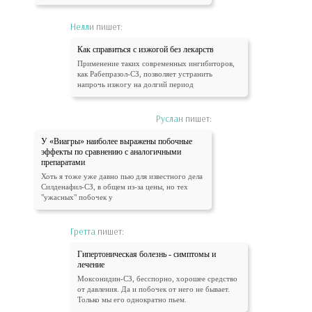
Нелли
пишет:
Как справиться с изжогой без лекарств
Применение таких современных ингибиторов,
как Рабепразол-СЗ, позволяет устранить
напрочь изжогу на долгий период
Руслан
пишет:
У «Виагры» наиболее выражены побочные
эффекты по сравнению с аналогичными
препаратами
Хоть я тоже уже давно пью для известного дела
Силденафил-СЗ, в общем из-за цены, но тех
"ужасных" побочек у
Гретта
пишет:
Гипертоническая болезнь - симптомы и
лечение
Моксонидин-СЗ, бесспорно, хорошее средство
от давления. Да и побочек от него не бывает.
Только мы его однократно пьем.