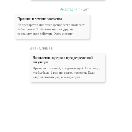
Анастасия
пишет:
Причины и лечение эзофагита
Из препаратов мне тоже лучше всего помогает
Рабепразол-СЗ. Дольше многих других
сохраняет свое действие. Хоть и стоит
Давид
пишет:
Дапоксетин, задержка преждевременной
эякуляции
Препарат хороший, продлевающий. Если надо,
чтобы было 1 раз, но долго, поможет. Если
надо несколько раз, и каждый раз