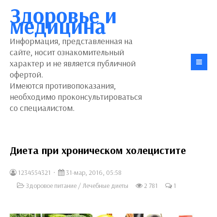
Здоровье и
медицина
Информация, представленная на
сайте, носит ознакомительный
характер и не является публичной
офертой.
Имеются противопоказания,
необходимо проконсультироваться
со специалистом.
Диета при хроническом холецистите
1234554321
31-мар, 2016, 05:58
Здоровое питание
/
Лечебные диеты
2 781
1