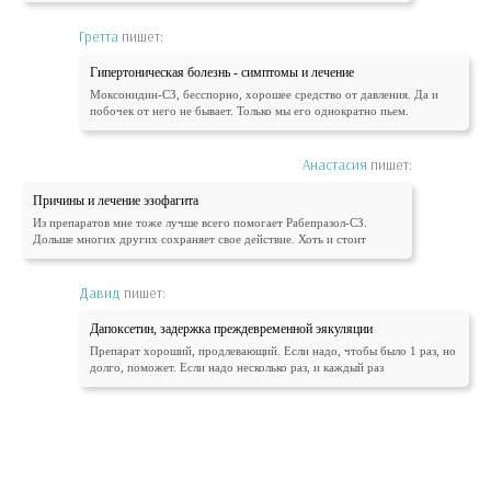
Гретта
пишет:
Гипертоническая болезнь - симптомы и лечение
Моксонидин-СЗ, бесспорно, хорошее средство от давления. Да и
побочек от него не бывает. Только мы его однократно пьем.
Анастасия
пишет:
Причины и лечение эзофагита
Из препаратов мне тоже лучше всего помогает Рабепразол-СЗ.
Дольше многих других сохраняет свое действие. Хоть и стоит
Давид
пишет:
Дапоксетин, задержка преждевременной эякуляции
Препарат хороший, продлевающий. Если надо, чтобы было 1 раз, но
долго, поможет. Если надо несколько раз, и каждый раз