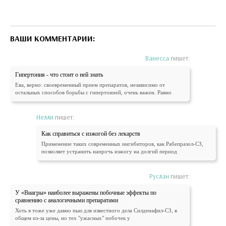
ВАШИ КОММЕНТАРИИ:
Ванесса
пишет:
Гипертония - что стоит о ней знать
Ева, верно: своевременный прием препаратов, независимо от
остальных способов борьбы с гипертонией, очень важен. Равно
Нелли
пишет:
Как справиться с изжогой без лекарств
Применение таких современных ингибиторов, как Рабепразол-СЗ,
позволяет устранить напрочь изжогу на долгий период
Руслан
пишет:
У «Виагры» наиболее выражены побочные эффекты по
сравнению с аналогичными препаратами
Хоть я тоже уже давно пью для известного дела Силденафил-СЗ, в
общем из-за цены, но тех "ужасных" побочек у