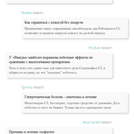
Нелли
пишет:
Как справиться с изжогой без лекарств
Применение таких современных ингибиторов, как Рабепразол-СЗ,
позволяет устранить напрочь изжогу на долгий период
Руслан
пишет:
У «Виагры» наиболее выражены побочные эффекты по
сравнению с аналогичными препаратами
Хоть я тоже уже давно пью для известного дела Силденафил-СЗ, в
общем из-за цены, но тех "ужасных" побочек у
Гретта
пишет:
Гипертоническая болезнь - симптомы и лечение
Моксонидин-СЗ, бесспорно, хорошее средство от давления. Да и
побочек от него не бывает. Только мы его однократно пьем.
Анастасия
пишет:
Причины и лечение эзофагита