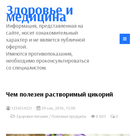
Здоровье и
медицина
Информация, представленная на
сайте, носит ознакомительный
характер и не является публичной
офертой.
Имеются противопоказания,
необходимо проконсультироваться
со специалистом.
Чем полезен растворимый цикорий
1234554321
29-сен, 2016, 13:08
Здоровое питание
/
Полезные продукты
8 003
0