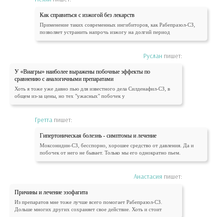
Как справиться с изжогой без лекарств
Применение таких современных ингибиторов, как Рабепразол-СЗ,
позволяет устранить напрочь изжогу на долгий период
Руслан
пишет:
У «Виагры» наиболее выражены побочные эффекты по
сравнению с аналогичными препаратами
Хоть я тоже уже давно пью для известного дела Силденафил-СЗ, в
общем из-за цены, но тех "ужасных" побочек у
Гретта
пишет:
Гипертоническая болезнь - симптомы и лечение
Моксонидин-СЗ, бесспорно, хорошее средство от давления. Да и
побочек от него не бывает. Только мы его однократно пьем.
Анастасия
пишет:
Причины и лечение эзофагита
Из препаратов мне тоже лучше всего помогает Рабепразол-СЗ.
Дольше многих других сохраняет свое действие. Хоть и стоит