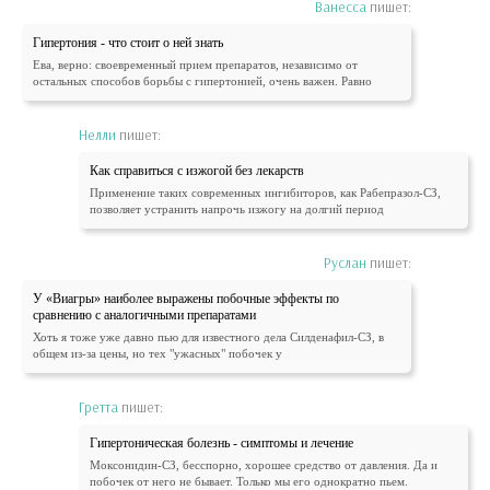
Ванесса
пишет:
Гипертония - что стоит о ней знать
Ева, верно: своевременный прием препаратов, независимо от
остальных способов борьбы с гипертонией, очень важен. Равно
Нелли
пишет:
Как справиться с изжогой без лекарств
Применение таких современных ингибиторов, как Рабепразол-СЗ,
позволяет устранить напрочь изжогу на долгий период
Руслан
пишет:
У «Виагры» наиболее выражены побочные эффекты по
сравнению с аналогичными препаратами
Хоть я тоже уже давно пью для известного дела Силденафил-СЗ, в
общем из-за цены, но тех "ужасных" побочек у
Гретта
пишет:
Гипертоническая болезнь - симптомы и лечение
Моксонидин-СЗ, бесспорно, хорошее средство от давления. Да и
побочек от него не бывает. Только мы его однократно пьем.