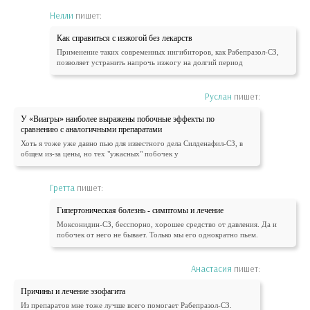
Нелли
пишет:
Как справиться с изжогой без лекарств
Применение таких современных ингибиторов, как Рабепразол-СЗ,
позволяет устранить напрочь изжогу на долгий период
Руслан
пишет:
У «Виагры» наиболее выражены побочные эффекты по
сравнению с аналогичными препаратами
Хоть я тоже уже давно пью для известного дела Силденафил-СЗ, в
общем из-за цены, но тех "ужасных" побочек у
Гретта
пишет:
Гипертоническая болезнь - симптомы и лечение
Моксонидин-СЗ, бесспорно, хорошее средство от давления. Да и
побочек от него не бывает. Только мы его однократно пьем.
Анастасия
пишет:
Причины и лечение эзофагита
Из препаратов мне тоже лучше всего помогает Рабепразол-СЗ.