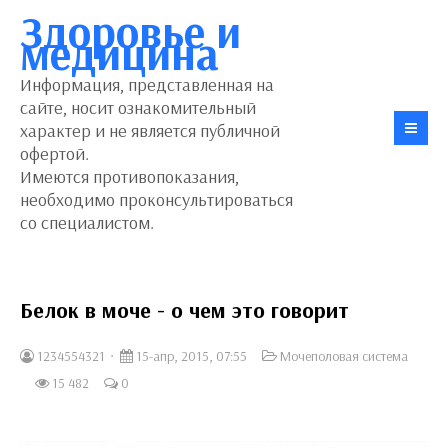
Здоровье и
медицина
Информация, представленная на
сайте, носит ознакомительный
характер и не является публичной
офертой.
Имеются противопоказания,
необходимо проконсультироваться
со специалистом.
Белок в моче - о чем это говорит
1234554321
15-апр, 2015, 07:55
Мочеполовая система
15 482
0