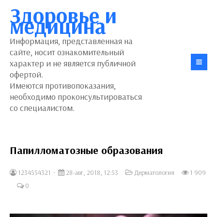
Здоровье и
медицина
Информация, представленная на
сайте, носит ознакомительный
характер и не является публичной
офертой.
Имеются противопоказания,
необходимо проконсультироваться
со специалистом.
Папилломатозные образования
1234554321
28-авг, 2018, 12:53
Дерматология
1 909
0