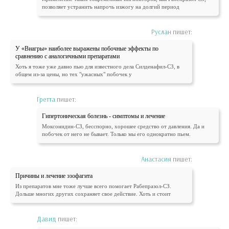
позволяет устранить напрочь изжогу на долгий период
Руслан
пишет:
У «Виагры» наиболее выражены побочные эффекты по
сравнению с аналогичными препаратами
Хоть я тоже уже давно пью для известного дела Силденафил-СЗ, в
общем из-за цены, но тех "ужасных" побочек у
Гретта
пишет:
Гипертоническая болезнь - симптомы и лечение
Моксонидин-СЗ, бесспорно, хорошее средство от давления. Да и
побочек от него не бывает. Только мы его однократно пьем.
Анастасия
пишет:
Причины и лечение эзофагита
Из препаратов мне тоже лучше всего помогает Рабепразол-СЗ.
Дольше многих других сохраняет свое действие. Хоть и стоит
Давид
пишет: