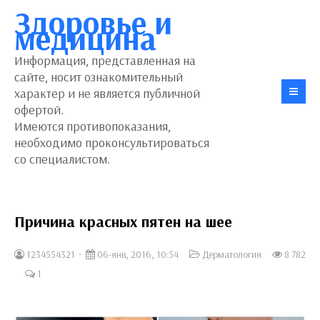
Здоровье и
медицина
Информация, представленная на
сайте, носит ознакомительный
характер и не является публичной
офертой.
Имеются противопоказания,
необходимо проконсультироваться
со специалистом.
Причина красных пятен на шее
1234554321
06-янв, 2016, 10:54
Дерматология
8 782
1