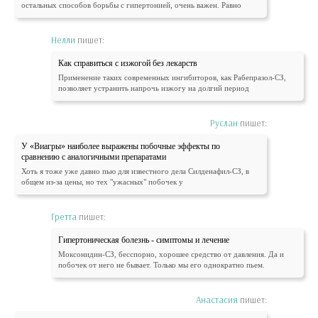
остальных способов борьбы с гипертонией, очень важен. Равно
Нелли
пишет:
Как справиться с изжогой без лекарств
Применение таких современных ингибиторов, как Рабепразол-СЗ,
позволяет устранить напрочь изжогу на долгий период
Руслан
пишет:
У «Виагры» наиболее выражены побочные эффекты по
сравнению с аналогичными препаратами
Хоть я тоже уже давно пью для известного дела Силденафил-СЗ, в
общем из-за цены, но тех "ужасных" побочек у
Гретта
пишет:
Гипертоническая болезнь - симптомы и лечение
Моксонидин-СЗ, бесспорно, хорошее средство от давления. Да и
побочек от него не бывает. Только мы его однократно пьем.
Анастасия
пишет: