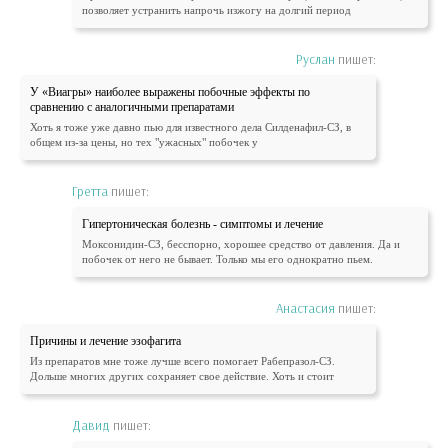
позволяет устранить напрочь изжогу на долгий период
Руслан
пишет:
У «Виагры» наиболее выражены побочные эффекты по
сравнению с аналогичными препаратами
Хоть я тоже уже давно пью для известного дела Силденафил-СЗ, в
общем из-за цены, но тех "ужасных" побочек у
Гретта
пишет:
Гипертоническая болезнь - симптомы и лечение
Моксонидин-СЗ, бесспорно, хорошее средство от давления. Да и
побочек от него не бывает. Только мы его однократно пьем.
Анастасия
пишет:
Причины и лечение эзофагита
Из препаратов мне тоже лучше всего помогает Рабепразол-СЗ.
Дольше многих других сохраняет свое действие. Хоть и стоит
Давид
пишет: