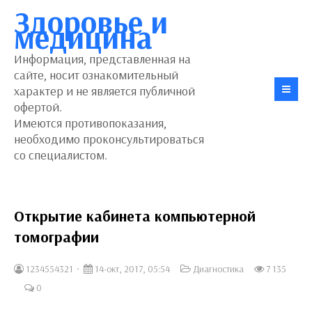
Здоровье и
медицина
Информация, представленная на
сайте, носит ознакомительный
характер и не является публичной
офертой.
Имеются противопоказания,
необходимо проконсультироваться
со специалистом.
Открытие кабинета компьютерной
томографии
1234554321
14-окт, 2017, 05:54
Диагностика
7 135
0