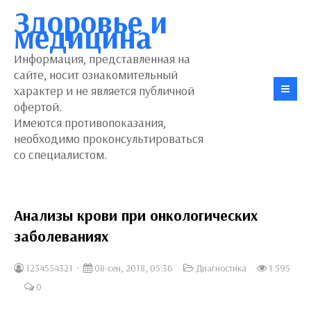
Здоровье и
медицина
Информация, представленная на
сайте, носит ознакомительный
характер и не является публичной
офертой.
Имеются противопоказания,
необходимо проконсультироваться
со специалистом.
Анализы крови при онкологических
заболеваниях
1234554321
08-сен, 2018, 05:36
Диагностика
1 595
0