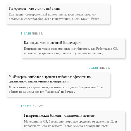
Гипертония - что стоит о ней знать
Ева, верно: своевременный прием препаратов, независимо от
остальных способов борьбы с гипертонией, очень важен. Равно
Нелли
пишет:
Как справиться с изжогой без лекарств
Применение таких современных ингибиторов, как Рабепразол-СЗ,
позволяет устранить напрочь изжогу на долгий период
Руслан
пишет:
У «Виагры» наиболее выражены побочные эффекты по
сравнению с аналогичными препаратами
Хоть я тоже уже давно пью для известного дела Силденафил-СЗ, в
общем из-за цены, но тех "ужасных" побочек у
Гретта
пишет:
Гипертоническая болезнь - симптомы и лечение
Моксонидин-СЗ, бесспорно, хорошее средство от давления. Да и
побочек от него не бывает. Только мы его однократно пьем.