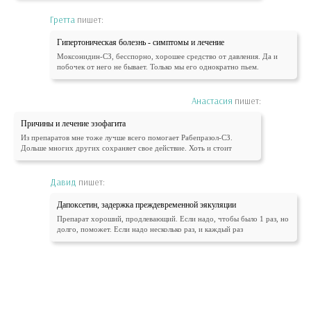
Гретта
пишет:
Гипертоническая болезнь - симптомы и лечение
Моксонидин-СЗ, бесспорно, хорошее средство от давления. Да и
побочек от него не бывает. Только мы его однократно пьем.
Анастасия
пишет:
Причины и лечение эзофагита
Из препаратов мне тоже лучше всего помогает Рабепразол-СЗ.
Дольше многих других сохраняет свое действие. Хоть и стоит
Давид
пишет:
Дапоксетин, задержка преждевременной эякуляции
Препарат хороший, продлевающий. Если надо, чтобы было 1 раз, но
долго, поможет. Если надо несколько раз, и каждый раз