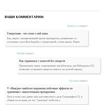
ВАШИ КОММЕНТАРИИ:
Ванесса
пишет:
Гипертония - что стоит о ней знать
Ева, верно: своевременный прием препаратов, независимо от
остальных способов борьбы с гипертонией, очень важен. Равно
Нелли
пишет:
Как справиться с изжогой без лекарств
Применение таких современных ингибиторов, как Рабепразол-СЗ,
позволяет устранить напрочь изжогу на долгий период
Руслан
пишет:
У «Виагры» наиболее выражены побочные эффекты по
сравнению с аналогичными препаратами
Хоть я тоже уже давно пью для известного дела Силденафил-СЗ, в
общем из-за цены, но тех "ужасных" побочек у