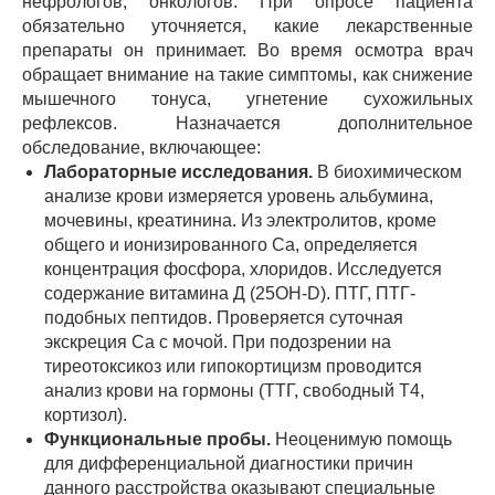
нефрологов, онкологов. При опросе пациента
обязательно уточняется, какие лекарственные
препараты он принимает. Во время осмотра врач
обращает внимание на такие симптомы, как снижение
мышечного тонуса, угнетение сухожильных
рефлексов. Назначается дополнительное
обследование, включающее:
Лабораторные исследования.
В биохимическом
анализе крови измеряется уровень альбумина,
мочевины, креатинина. Из электролитов, кроме
общего и ионизированного Ca, определяется
концентрация фосфора, хлоридов. Исследуется
содержание витамина Д (25OH-D). ПТГ, ПТГ-
подобных пептидов. Проверяется суточная
экскреция Ca с мочой. При подозрении на
тиреотоксикоз или гипокортицизм проводится
анализ крови на гормоны (ТТГ, свободный Т4,
кортизол).
Функциональные пробы.
Неоценимую помощь
для дифференциальной диагностики причин
данного расстройства оказывают специальные