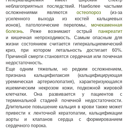
неблагоприятных последствий. Наиболее частыми
осложнениями являются
остеопороз
(из-за
усиленного выхода из костей кальциевых
ионов), патологические переломы,
мочекаменная
болезнь
. Реже возникают острый
панкреатит
и кишечная непроходимость. Самым опасным для
жизни состоянием считается гиперкальциемический
криз, при котором летальность достигает 60%.
Причиной смерти становятся сердечная или почечная
недостаточность.
Еще одним тяжелым, но редким осложнением,
признана кальцифилаксия (кальцифицирующая
уремическая артериолопатия), характеризующаяся
ишемическим некрозом кожи, подкожной жировой
клетчатки. Она развивается у пациентов с
терминальной стадией почечной недостаточности.
Длительное повышение кальция в крови также может
привести к ленточной кератопатии, кальцификации
аорты и клапанов сердца с формированием
сердечного порока.