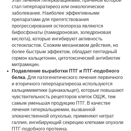
этап лечения гиперкальциемии, причиной которой
стал гиперпаратиреоз или онкологическое
заболевание. Наиболее эффективными
препаратами для препятствования
прогрессирования остеопороза являются
бифосфонаты (памидроновая, золедроновая
кислота), которые ингибируют активность
остеокластов. Схожим механизмом действия, но
более быстрым эффектом, обладает пептидный
гормон кальцитонин, цитотоксический антибиотик
митрамицин.
Подавление выработки ПТГ и ПТГ-подобного
белка.
Для патогенетического лечения первичного
и вторичного гиперпаратиреоза используются
кальцимиметики (цинакальцет), которые повышают
чувствительность рецепторов клеток ОЩЖ, тем
самым уменьшая продукцию ПТГ. В качестве
лечения гиперкальциемии, вызванной
злокачественной опухолью, применяют нитрат
галлия, ингибирующий секрецию клетками опухоли
ПТГ-подобного протеина.