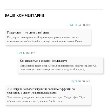
ВАШИ КОММЕНТАРИИ:
Ванесса
пишет:
Гипертония - что стоит о ней знать
Ева, верно: своевременный прием препаратов, независимо от
остальных способов борьбы с гипертонией, очень важен. Равно
Нелли
пишет:
Как справиться с изжогой без лекарств
Применение таких современных ингибиторов, как Рабепразол-СЗ,
позволяет устранить напрочь изжогу на долгий период
Руслан
пишет:
У «Виагры» наиболее выражены побочные эффекты по
сравнению с аналогичными препаратами
Хоть я тоже уже давно пью для известного дела Силденафил-СЗ, в
общем из-за цены, но тех "ужасных" побочек у