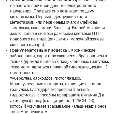
по частоте причиной данного электролитного
нарушения. При раке оно возникает по двум
механизмам. Первый - деструкция кости
метастазами или первичным очагом (лейкозы,
лимфомы, миеломная болезнь). Второй механизм
заключается в синтезе раковыми клетками ПТГ-
подобного пептида (рак легких, молочной железы,
мочевого пузыря).
Гранулематозные процессы.
Хронические
заболевания, характеризующиеся образованием в
тканях (прежде всего в легких) клеточных гранулем,
тоже могут являться причиной гиперкальциемии. К
ним относятся
туберкулез, саркоидоз, гистоплазмоз.
Мононуклеарные фагоциты, входящие в состав
гранулем, благодаря экспрессии 1-альфа
гидроксилазы способны превращать витамин Д в
активную форму (кальцитрирол, 1,25OH-D3),
который усиливает всасывание кальциевых ионов
тонким кишечником.