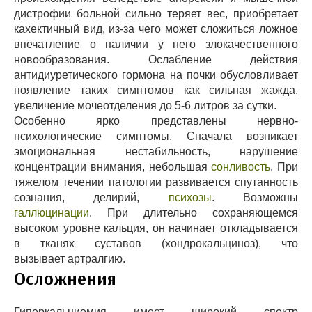
дистрофии больной сильно теряет вес, приобретает
кахектичный вид, из-за чего может сложиться ложное
впечатление о наличии у него злокачественного
новообразования. Ослабление действия
антидиуретического гормона на почки обусловливает
появление таких симптомов как сильная жажда,
увеличение мочеотделения до 5-6 литров за сутки.
Особенно ярко представлены нервно-
психологические симптомы. Сначала возникает
эмоциональная нестабильность, нарушение
концентрации внимания, небольшая
сонливость
. При
тяжелом течении патологии развивается спутанность
сознания, делирий,
психозы
. Возможны
галлюцинации
. При длительно сохраняющемся
высоком уровне кальция, он начинает откладывается
в тканях суставов (хондрокальциноз), что
вызывает артралгию.
Осложнения
Гиперкальциемия имеет широкий спектр