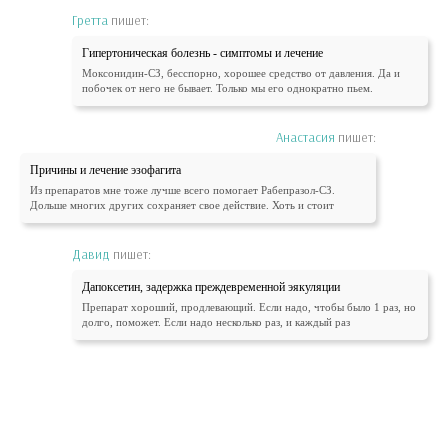
Гретта
пишет:
Гипертоническая болезнь - симптомы и лечение
Моксонидин-СЗ, бесспорно, хорошее средство от давления. Да и
побочек от него не бывает. Только мы его однократно пьем.
Анастасия
пишет:
Причины и лечение эзофагита
Из препаратов мне тоже лучше всего помогает Рабепразол-СЗ.
Дольше многих других сохраняет свое действие. Хоть и стоит
Давид
пишет:
Дапоксетин, задержка преждевременной эякуляции
Препарат хороший, продлевающий. Если надо, чтобы было 1 раз, но
долго, поможет. Если надо несколько раз, и каждый раз