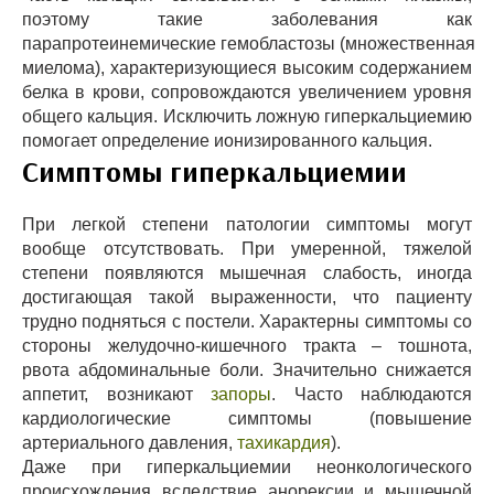
поэтому такие заболевания как
парапротеинемические гемобластозы (множественная
миелома), характеризующиеся высоким содержанием
белка в крови, сопровождаются увеличением уровня
общего кальция. Исключить ложную гиперкальциемию
помогает определение ионизированного кальция.
Симптомы гиперкальциемии
При легкой степени патологии симптомы могут
вообще отсутствовать. При умеренной, тяжелой
степени появляются мышечная слабость, иногда
достигающая такой выраженности, что пациенту
трудно подняться с постели. Характерны симптомы со
стороны желудочно-кишечного тракта – тошнота,
рвота абдоминальные боли. Значительно снижается
аппетит, возникают
запоры
. Часто наблюдаются
кардиологические симптомы (повышение
артериального давления,
тахикардия
).
Даже при гиперкальциемии неонкологического
происхождения вследствие анорексии и мышечной