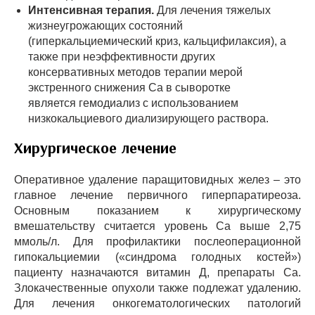
Интенсивная терапия.
Для лечения тяжелых
жизнеугрожающих состояний
(гиперкальциемический криз, кальцифилаксия), а
также при неэффективности других
консервативных методов терапии мерой
экстренного снижения Ca в сыворотке
является гемодиализ с использованием
низкокальциевого диализирующего раствора.
Хирургическое лечение
Оперативное удаление паращитовидных желез – это
главное лечение первичного гиперпаратиреоза.
Основным показанием к хирургическому
вмешательству считается уровень Ca выше 2,75
ммоль/л. Для профилактики послеоперационной
гипокальциемии («синдрома голодных костей»)
пациенту назначаются витамин Д, препараты Ca.
Злокачественные опухоли также подлежат удалению.
Для лечения онкогематологических патологий