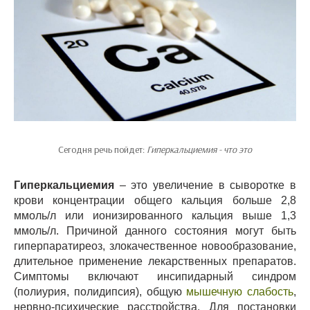
Сегодня речь пойдет:
Гиперкальциемия - что это
Гиперкальциемия
– это увеличение в сыворотке в
крови концентрации общего кальция больше 2,8
ммоль/л или ионизированного кальция выше 1,3
ммоль/л. Причиной данного состояния могут быть
гиперпаратиреоз, злокачественное новообразование,
длительное применение лекарственных препаратов.
Симптомы включают инсипидарный синдром
(полиурия, полидипсия), общую
мышечную слабость
,
нервно-психические расстройства. Для постановки