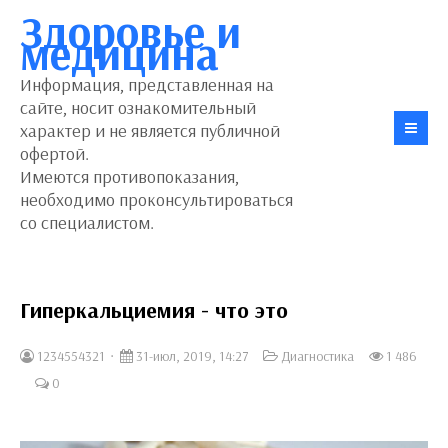
Здоровье и
медицина
Информация, представленная на
сайте, носит ознакомительный
характер и не является публичной
офертой.
Имеются противопоказания,
необходимо проконсультироваться
со специалистом.
Гиперкальциемия - что это
1234554321
31-июл, 2019, 14:27
Диагностика
1 486
0