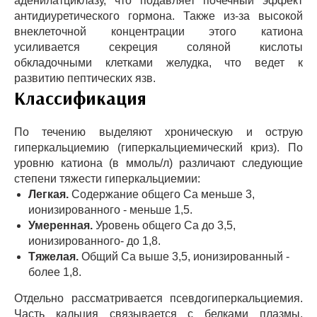
аденилатциклазу, что подавляет почечный эффект
антидиуретического гормона. Также из-за высокой
внеклеточной концентрации этого катиона
усиливается секреция соляной кислоты
обкладочными клетками желудка, что ведет к
развитию пептических язв.
Классификация
По течению выделяют хроническую и острую
гиперкальциемию (гиперкальциемический криз). По
уровню катиона (в ммоль/л) различают следующие
степени тяжести гиперкальциемии:
Легкая.
Содержание общего Ca меньше 3,
ионизированного - меньше 1,5.
Умеренная.
Уровень общего Ca до 3,5,
ионизированного- до 1,8.
Тяжелая.
Общий Ca выше 3,5, ионизированный -
более 1,8.
Отдельно рассматривается псевдогиперкальциемия.
Часть кальция связывается с белками плазмы,