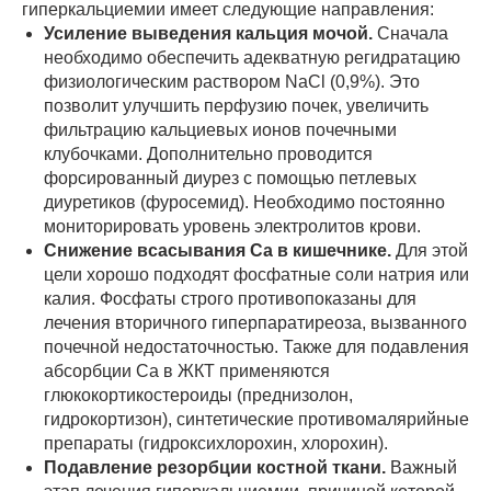
гиперкальциемии имеет следующие направления:
Усиление выведения кальция мочой.
Сначала
необходимо обеспечить адекватную регидратацию
физиологическим раствором NaCl (0,9%). Это
позволит улучшить перфузию почек, увеличить
фильтрацию кальциевых ионов почечными
клубочками. Дополнительно проводится
форсированный диурез с помощью петлевых
диуретиков (фуросемид). Необходимо постоянно
мониторировать уровень электролитов крови.
Снижение всасывания
Ca
в кишечнике.
Для этой
цели хорошо подходят фосфатные соли натрия или
калия. Фосфаты строго противопоказаны для
лечения вторичного гиперпаратиреоза, вызванного
почечной недостаточностью. Также для подавления
абсорбции Ca в ЖКТ применяются
глюкокортикостероиды (преднизолон,
гидрокортизон), синтетические противомалярийные
препараты (гидроксихлорохин, хлорохин).
Подавление резорбции костной ткани.
Важный