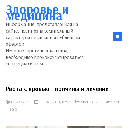
Здоровье и
медицина
Информация, представленная на
сайте, носит ознакомительный
характер и не является публичной
офертой.
Имеются противопоказания,
необходимо проконсультироваться
со специалистом.
Рвота с кровью - причины и лечение
1234554321
18-ноя, 2019, 07:02
Диагностика
3 331
0