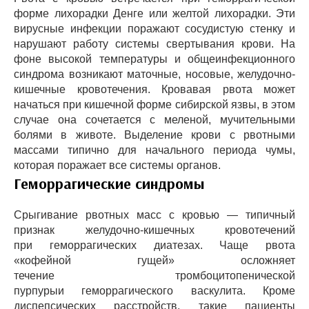
форме лихорадки Денге или желтой лихорадки. Эти
вирусные инфекции поражают сосудистую стенку и
нарушают работу системы свертывания крови. На
фоне высокой температуры и общеинфекционного
синдрома возникают маточные, носовые, желудочно-
кишечные кровотечения. Кровавая рвота может
начаться при кишечной форме сибирской язвы, в этом
случае она сочетается с меленой, мучительными
болями в животе. Выделение крови с рвотными
массами типично для начального периода чумы,
которая поражает все системы органов.
Геморрагические синдромы
Срыгивание рвотных масс с кровью — типичный
признак желудочно-кишечных кровотечений
при геморрагических диатезах. Чаще рвота
«кофейной гущей» осложняет
течение тромбоцитопенической
пурпурыи геморрагического васкулита. Кроме
диспепсических расстройств, такие пациенты