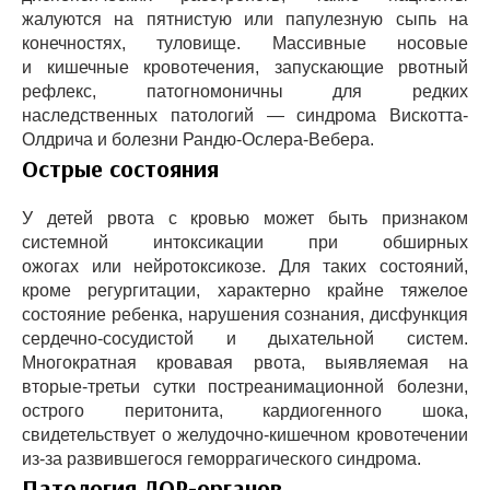
жалуются на пятнистую или папулезную сыпь на
конечностях, туловище. Массивные носовые
и кишечные кровотечения, запускающие рвотный
рефлекс, патогномоничны для редких
наследственных патологий — синдрома Вискотта-
Олдрича и болезни Рандю-Ослера-Вебера.
Острые состояния
У детей рвота с кровью может быть признаком
системной интоксикации при обширных
ожогах или нейротоксикозе. Для таких состояний,
кроме регургитации, характерно крайне тяжелое
состояние ребенка, нарушения сознания, дисфункция
сердечно-сосудистой и дыхательной систем.
Многократная кровавая рвота, выявляемая на
вторые-третьи сутки постреанимационной болезни,
острого перитонита, кардиогенного шока,
свидетельствует о желудочно-кишечном кровотечении
из-за развившегося геморрагического синдрома.
Патология ЛОР-органов