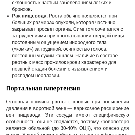
склонность к частым заболеваниям легких и
бронхов.
Рак пищевода.
Рвота обычно появляется при
больших размерах опухоли, которая частично
закрывает просвет органа. Симптом сочетается с
затруднениями при проглатывании твердой пищи,
постоянным ощущением инородного тела
(«комка») за грудиной, осиплостью голоса,
постоянным сухим кашлем. Наличие в составе
рвотных масс прожилок крови характерно для
поздней стадии болезни с изъязвлением и
распадом неоплазии.
Портальная гипертензия
Основная причина рвоты с кровью при повышении
давления в воротной вене — варикозное расширение
вен пищевода. Эти сосуды имеют специфическую
особенность: они не спадаются, поэтому кровопотеря
является обильной (до 30-40% ОЦК), что опасно для
жизни. У детей может наблюдаться рвота «фонтаном»