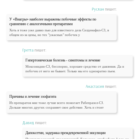
Руслан
пишет:
У «Виагры» наиболее выражены побочные эффекты по
сравнению с аналогичными препаратами
Хоть я тоже уже давно пью для известного дела Силденафил-СЗ, в
общем из-за цены, но тех "ужасных" побочек у
Гретта
пишет:
Гипертоническая болезнь - симптомы и лечение
Моксонидин-СЗ, бесспорно, хорошее средство от давления. Да и
побочек от него не бывает. Только мы его однократно пьем.
Анастасия
пишет:
Причины и лечение эзофагита
Из препаратов мне тоже лучше всего помогает Рабепразол-СЗ.
Дольше многих других сохраняет свое действие. Хоть и стоит
Давид
пишет:
Дапоксетин, задержка преждевременной эякуляции
Препарат хороший, продлевающий. Если надо, чтобы было 1 раз, но