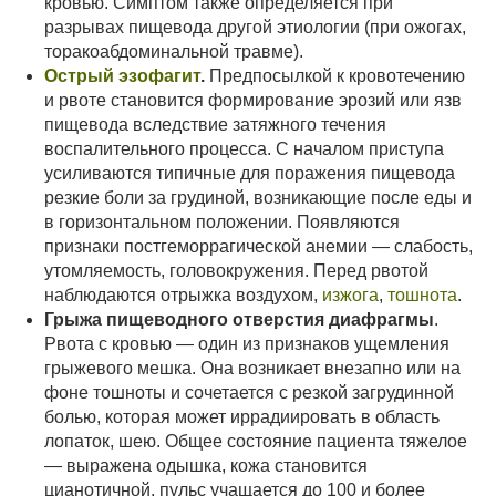
кровью. Симптом также определяется при
разрывах пищевода другой этиологии (при ожогах,
торакоабдоминальной травме).
Острый эзофагит
.
Предпосылкой к кровотечению
и рвоте становится формирование эрозий или язв
пищевода вследствие затяжного течения
воспалительного процесса. С началом приступа
усиливаются типичные для поражения пищевода
резкие боли за грудиной, возникающие после еды и
в горизонтальном положении. Появляются
признаки постгеморрагической анемии — слабость,
утомляемость, головокружения. Перед рвотой
наблюдаются отрыжка воздухом,
изжога
,
тошнота
.
Грыжа пищеводного отверстия диафрагмы
.
Рвота с кровью — один из признаков ущемления
грыжевого мешка. Она возникает внезапно или на
фоне тошноты и сочетается с резкой загрудинной
болью, которая может иррадиировать в область
лопаток, шею. Общее состояние пациента тяжелое
— выражена одышка, кожа становится
цианотичной, пульс учащается до 100 и более