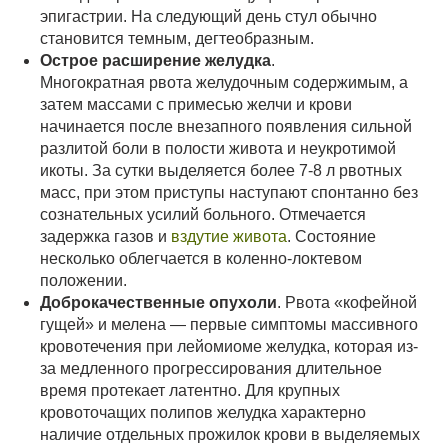
эпигастрии. На следующий день стул обычно
становится темным, дегтеобразным.
Острое расширение желудка
.
Многократная рвота желудочным содержимым, а
затем массами с примесью желчи и крови
начинается после внезапного появления сильной
разлитой боли в полости живота и неукротимой
икоты. За сутки выделяется более 7-8 л рвотных
масс, при этом приступы наступают спонтанно без
сознательных усилий больного. Отмечается
задержка газов и
вздутие живота
. Состояние
несколько облегчается в коленно-локтевом
положении.
Доброкачественные опухоли
. Рвота «кофейной
гущей» и мелена — первые симптомы массивного
кровотечения при лейомиоме желудка, которая из-
за медленного прогрессирования длительное
время протекает латентно. Для крупных
кровоточащих полипов желудка характерно
наличие отдельных прожилок крови в выделяемых