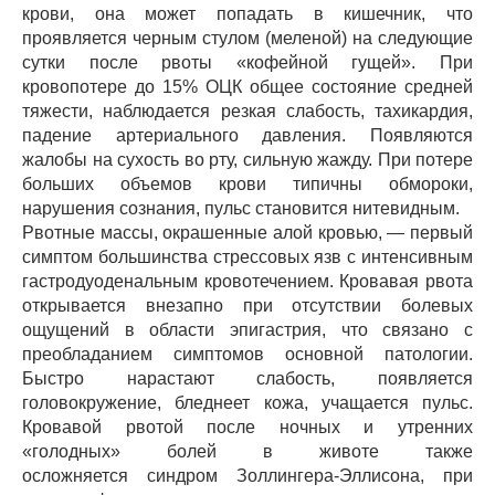
крови, она может попадать в кишечник, что
проявляется черным стулом (меленой) на следующие
сутки после рвоты «кофейной гущей». При
кровопотере до 15% ОЦК общее состояние средней
тяжести, наблюдается резкая слабость, тахикардия,
падение артериального давления. Появляются
жалобы на сухость во рту, сильную жажду. При потере
больших объемов крови типичны обмороки,
нарушения сознания, пульс становится нитевидным.
Рвотные массы, окрашенные алой кровью, — первый
симптом большинства стрессовых язв с интенсивным
гастродуоденальным кровотечением. Кровавая рвота
открывается внезапно при отсутствии болевых
ощущений в области эпигастрия, что связано с
преобладанием симптомов основной патологии.
Быстро нарастают слабость, появляется
головокружение, бледнеет кожа, учащается пульс.
Кровавой рвотой после ночных и утренних
«голодных» болей в животе также
осложняется синдром Золлингера-Эллисона, при