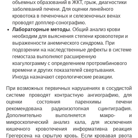
объемных образований в ЖКТ, грыж, диагностики
заболеваний печени. Для оценки линейного
кровотока в печеночных и селезеночных венах
проводят допплер-сонографию.
Лабораторные методы
. Общий анализ крови
необходим для выяснения степени кровопотери и
выраженности анемического синдрома. При
подозрении на наследственные дефекты в системе
гемостаза выполняют расширенную
коагулограмму с определением протромбинового
времени и других показателей свертывания.
Иногда назначают серологические реакции.
При возможных первичных нарушениях в сосудистой
системе проводят контрастную ангиографию, для
оценки состояния паренхимы печени
рекомендована радиоизотопная сцинтиграфия.
Дополнительно выполняется макро- и
микроскопический анализ кала, для исключения
кишечного кровотечения информативна реакция
Грегерсена на скрытую кровь. Если кровавая рвота