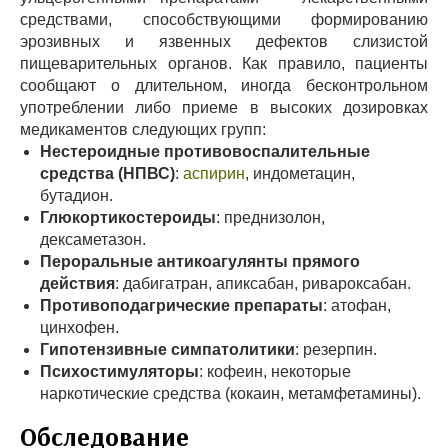
средствами, способствующими формированию
эрозивных и язвенных дефектов слизистой
пищеварительных органов. Как правило, пациенты
сообщают о длительном, иногда бесконтрольном
употреблении либо приеме в высоких дозировках
медикаментов следующих групп:
Нестероидные противовоспалительные
средства (НПВС)
:
аспирин
, индометацин,
бутадион.
Глюкортикостероиды
: преднизолон,
дексаметазон.
Пероральные антикоагулянты прямого
действия
: дабигатран, апиксабан, ривароксабан.
Противоподагрические препараты
: атофан,
цинхофен.
Гипотензивные симпатолитики
: резерпин.
Психостимуляторы
: кофеин, некоторые
наркотические средства (кокаин, метамфетамины).
Обследование