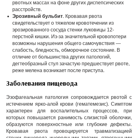
рвотных массах на фоне других диспепсических
расстройств.
Эрозивный бульбит
. Кровавая рвота
свидетельствует о тяжелом кровотечении из
эрозированного сосуда стенки луковицы 12-
перстной кишки. Из-за значительной кровопотери
возможны нарушения общего самочувствия —
слабость, бледность, обморочное состояние. В
отличие от большинства других патологий,
дегтеобразный стул зачастую предшествует рвоте,
реже мелена возникает после приступа.
Заболевания пищевода
Эзофагеальная патология сопровождается рвотой с
истечением ярко-алой крови (гематемезис). Симптом
характерен для воспалительных процессов, при
которых повышается ранимость слизистой оболочки,
образуются поверхностные или глубокие дефекты.
Кровавая рвота провоцируется травматизацией
стенки пищевода инородными телами, ятрогенными