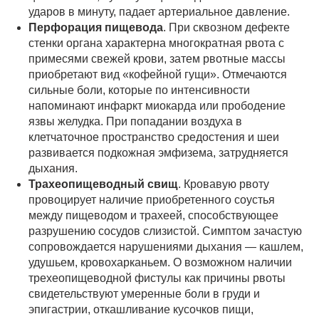
ударов в минуту, падает артериальное давление.
Перфорация пищевода
. При сквозном дефекте
стенки органа характерна многократная рвота с
примесями свежей крови, затем рвотные массы
приобретают вид «кофейной гущи». Отмечаются
сильные боли, которые по интенсивности
напоминают инфаркт миокарда или прободение
язвы желудка. При попадании воздуха в
клетчаточное пространство средостения и шеи
развивается подкожная эмфизема, затрудняется
дыхания.
Трахеопищеводный свищ
. Кровавую рвоту
провоцирует наличие приобретенного соустья
между пищеводом и трахеей, способствующее
разрушению сосудов слизистой. Симптом зачастую
сопровождается нарушениями дыхания — кашлем,
удушьем, кровохарканьем. О возможном наличии
трехеопищеводной фистулы как причины рвоты
свидетельствуют умеренные боли в груди и
эпигастрии, откашливание кусочков пищи,