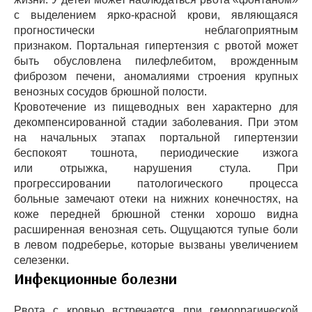
с выделением ярко-красной крови, являющаяся
прогностически неблагоприятным
признаком. Портальная гипертензия с рвотой может
быть обусловлена пилефлебитом, врожденным
фиброзом печени, аномалиями строения крупных
венозных сосудов брюшной полости.
Кровотечение из пищеводных вен характерно для
декомпенсированной стадии заболевания. При этом
на начальных этапах портальной гипертензии
беспокоят тошнота, периодические изжога
или отрыжка, нарушения стула. При
прогрессировании патологического процесса
больные замечают отеки на нижних конечностях, на
коже передней брюшной стенки хорошо видна
расширенная венозная сеть. Ощущаются тупые боли
в левом подреберье, которые вызваны увеличением
селезенки.
Инфекционные болезни
Рвота с кровью встречается при геморрагической