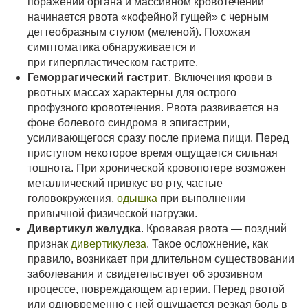
поражении органа и массивном кровотечении
начинается рвота «кофейной гущей» с черным
дегтеобразным стулом (меленой). Похожая
симптоматика обнаруживается и
при гиперпластическом гастрите.
Геморрагический гастрит
. Включения крови в
рвотных массах характерны для острого
профузного кровотечения. Рвота развивается на
фоне болевого синдрома в эпигастрии,
усиливающегося сразу после приема пищи. Перед
приступом некоторое время ощущается сильная
тошнота. При хронической кровопотере возможен
металлический привкус во рту, частые
головокружения,
одышка
при выполнении
привычной физической нагрузки.
Дивертикул желудка
. Кровавая рвота — поздний
признак
дивертикулеза
. Такое осложнение, как
правило, возникает при длительном существовании
заболевания и свидетельствует об эрозивном
процессе, повреждающем артерии. Перед рвотой
или одновременно с ней ощущается резкая боль в