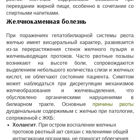
переедании жирной пищи, особенно в сочетании со
спиртными напитками.
Желчнокаменная болезнь
При поражениях гепатобилиарной системы рвота
желчью имеет висцеральный характер, развивается
из-за перерастяжения стенок желчного пузыря и
желчевыводящих протоков. Часто рвотные позывы
возникают на высоте боли, сопровождаются
выделением небольшого количества слизи и желчных
кислот, не облегчают состояние пациента. Симптом
может наблюдаться при дисрегуляции механизмов
желчеобразования и желчевыделения, что
обусловлено органическими нарушениями в
билиарном тракте. Основные
причины рвоты
дуоденальным содержимым с желчью при патологии,
сопряженной с ЖКБ:
Холангит
. При остром воспалении желчных
протоков рвотный акт связан с явлениями общей
интоксикации организма, не приносит облегчения