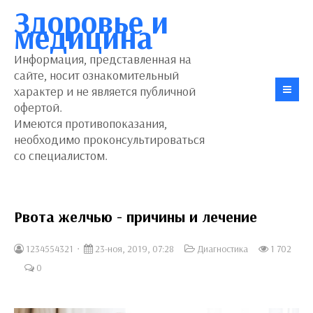
Здоровье и
медицина
Информация, представленная на
сайте, носит ознакомительный
характер и не является публичной
офертой.
Имеются противопоказания,
необходимо проконсультироваться
со специалистом.
Рвота желчью - причины и лечение
1234554321
23-ноя, 2019, 07:28
Диагностика
1 702
0