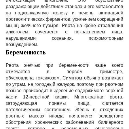
интоксикации алкоголем. Это обусловлено
раздражающим действием этанола и его метаболитов
на поджелудочную железу и печень, активацией
протеолитических ферментов, усилением сокращений
мышц желчного пузыря. Рвота на фоне отравления
алкоголем сочетается с покраснением лица,
нарушениями сознания, психомоторным
возбуждением.
Беременность
Рвота желчью при беременности чаще всего
отмечается в первом триместре,
обусловлена токсикозом. Симптом обычно возникает
по утрам, на голодный желудок, поэтому при рвотном
позыве происходит выделение содержимого верхней
части 12-перстной кишки. Многократная рвота,
затрудняющая приемы пищи, считается
патологическим состоянием. Желчь в отходящих
рвотных массах иногда появляется вследствие
обострения хронических заболеваний билиарного
тракта, которое у беременных обусловлено