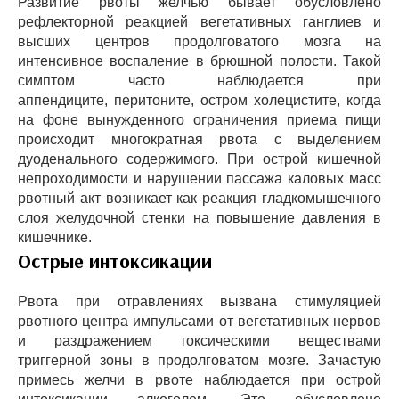
Развитие рвоты желчью бывает обусловлено
рефлекторной реакцией вегетативных ганглиев и
высших центров продолговатого мозга на
интенсивное воспаление в брюшной полости. Такой
симптом часто наблюдается при
аппендиците, перитоните, остром холецистите, когда
на фоне вынужденного ограничения приема пищи
происходит многократная рвота с выделением
дуоденального содержимого. При острой кишечной
непроходимости и нарушении пассажа каловых масс
рвотный акт возникает как реакция гладкомышечного
слоя желудочной стенки на повышение давления в
кишечнике.
Острые интоксикации
Рвота при отравлениях вызвана стимуляцией
рвотного центра импульсами от вегетативных нервов
и раздражением токсическими веществами
триггерной зоны в продолговатом мозге. Зачастую
примесь желчи в рвоте наблюдается при острой