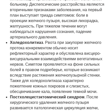
больному. Диспепсические расстройства являются
вторичными признаками заболевания, на первый
план выступает триада симптомов: боли в
проекции желчного пузыря, высокая лихорадка,
желтушность. При тяжелом течении могут
наблюдаться нарушения сознания, падение
артериального давления.
Холедохолитиаз
. Рвота при закупорке желчного
протока конкрементом обычно носит
рефлекторный характер и обусловлена висцеро-
висцеральными взаимодействиями вегетативных
нервов. Симптом проявляется на фоне сильных
болей в правом подреберье, которые возникают
вследствие растяжения желчнопузырной стенки.
Также для холедохолитиаза характерно
пожелтение кожных покровов и слизистых,
обесцвечивание кала, появление темной мочи.
Постхолецистэктомический синдром
. После
хирургического удаления желчного пузыря
развивается патологическая циркуляция желчи,