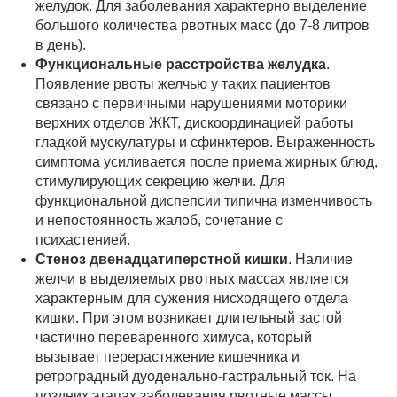
желудок. Для заболевания характерно выделение
большого количества рвотных масс (до 7-8 литров
в день).
Функциональные расстройства желудка
.
Появление рвоты желчью у таких пациентов
связано с первичными нарушениями моторики
верхних отделов ЖКТ, дискоординацией работы
гладкой мускулатуры и сфинктеров. Выраженность
симптома усиливается после приема жирных блюд,
стимулирующих секрецию желчи. Для
функциональной диспепсии типична изменчивость
и непостоянность жалоб, сочетание с
психастенией.
Стеноз двенадцатиперстной кишки
. Наличие
желчи в выделяемых рвотных массах является
характерным для сужения нисходящего отдела
кишки. При этом возникает длительный застой
частично переваренного химуса, который
вызывает перерастяжение кишечника и
ретроградный дуоденально-гастральный ток. На
поздних этапах заболевания рвотные массы