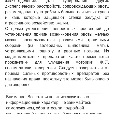
желчеотделение. Для купирования других
диспепсических расстройств, сопровождающих рвоту,
рекомендовано употреблять больше слизистых супов
и каш, которые защищают стенки желудка от
агрессивного воздействия желчи.
С целью уменьшения неприятных проявлений до
установления причин возникновения рвоты желчью
можно воспользоваться различными травяными
сборами (из валерианы, шиповника, мяты),
устраняющими тошноту и рвотные позывы. Из
медикаментозных препаратов часто применяются
прокинетики для улучшения моторики ЖКТ,
спазмолитики, холеретики. Следует воздержаться от
приема сильных противорвотных препаратов без
назначения врача, поскольку это может быть опасно
для здоровья.
Внимание! Все статьи носят исключительно
информационный характер. Не занимайтесь
самолечением, обратитесь за подробной
консультацией к специалисту. Здоровье и медицина: