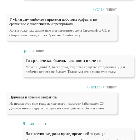
Руслан
пишет:
У «Виагры» наиболее выражены побочные эффекты по
сравнению с аналогичными препаратами
Хоть я тоже уже давно пью для известного дела Силденафил-СЗ, в
общем из-за цены, но тех "ужасных" побочек у
Гретта
пишет:
Гипертоническая болезнь - симптомы и лечение
Моксонидин-СЗ, бесспорно, хорошее средство от давления. Да и
побочек от него не бывает. Только мы его однократно пьем.
Анастасия
пишет:
Причины и лечение эзофагита
Из препаратов мне тоже лучше всего помогает Рабепразол-СЗ.
Дольше многих других сохраняет свое действие. Хоть и стоит
Давид
пишет:
Дапоксетин, задержка преждевременной эякуляции
Препарат хороший, продлевающий. Если надо, чтобы было 1 раз, но