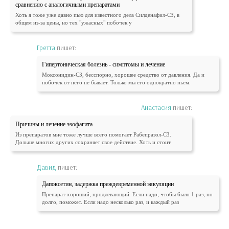
сравнению с аналогичными препаратами
Хоть я тоже уже давно пью для известного дела Силденафил-СЗ, в
общем из-за цены, но тех "ужасных" побочек у
Гретта
пишет:
Гипертоническая болезнь - симптомы и лечение
Моксонидин-СЗ, бесспорно, хорошее средство от давления. Да и
побочек от него не бывает. Только мы его однократно пьем.
Анастасия
пишет:
Причины и лечение эзофагита
Из препаратов мне тоже лучше всего помогает Рабепразол-СЗ.
Дольше многих других сохраняет свое действие. Хоть и стоит
Давид
пишет:
Дапоксетин, задержка преждевременной эякуляции
Препарат хороший, продлевающий. Если надо, чтобы было 1 раз, но
долго, поможет. Если надо несколько раз, и каждый раз