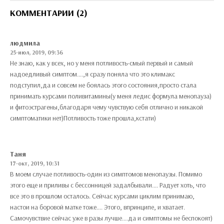
КОММЕНТАРИИ (2)
людмила
25-июл, 2019, 09:36
Не знаю, как у всех, но у меня потливость-смый первый и самый
надоедливый симптом....,я сразу поняла что это климакс
подступил,да и совсем не боялась этого состояния,просто стала
принимать курсами поливитамины(у меня ледис формула менопауза)
и фитоэстрагены,благодаря чему чувствую себя отлично и никакой
симптоматики нет)Потливость тоже прошла,кстати)
Таня
17-окт, 2019, 10:31
В моем случае потливость-один из симптомов менопаузы. Помимо
этого еще и приливы с бессонницей задалбывали.... Радует хоть, что
все это в прошлом осталось. Сейчас курсами циклим принимаю,
настои на боровой матке тоже.... Этого, впринципе, и хватает.
Самочувствие сейчас уже в разы лучше....да и симптомы не беспокоят)