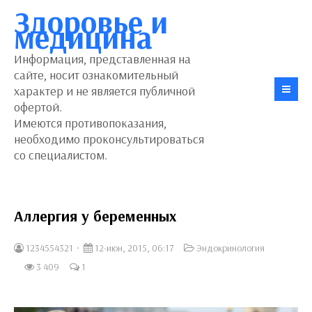
Здоровье и
медицина
Информация, представленная на
сайте, носит ознакомительный
характер и не является публичной
офертой.
Имеются противопоказания,
необходимо проконсультироваться
со специалистом.
Аллергия у беременных
1234554321
12-июн, 2015, 06:17
Эндокринология
3 409
1