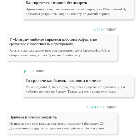
Как справиться с изжогой без лекарств
Применение таких современных ингибиторов, как Рабепразол-СЗ,
позволяет устранить напрочь изжогу на долгий период
Руслан
пишет:
У «Виагры» наиболее выражены побочные эффекты по
сравнению с аналогичными препаратами
Хоть я тоже уже давно пью для известного дела Силденафил-СЗ, в
общем из-за цены, но тех "ужасных" побочек у
Гретта
пишет:
Гипертоническая болезнь - симптомы и лечение
Моксонидин-СЗ, бесспорно, хорошее средство от давления. Да и
побочек от него не бывает. Только мы его однократно пьем.
Анастасия
пишет:
Причины и лечение эзофагита
Из препаратов мне тоже лучше всего помогает Рабепразол-СЗ.
Дольше многих других сохраняет свое действие. Хоть и стоит