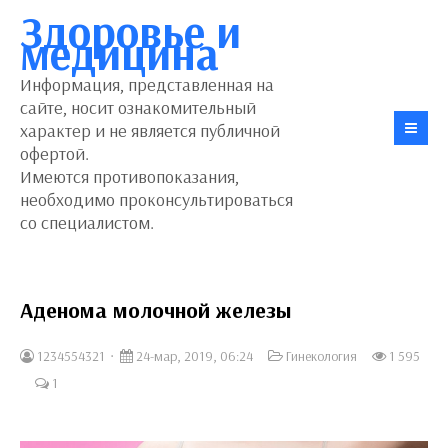
Здоровье и
медицина
Информация, представленная на
сайте, носит ознакомительный
характер и не является публичной
офертой.
Имеются противопоказания,
необходимо проконсультироваться
со специалистом.
Аденома молочной железы
1234554321
24-мар, 2019, 06:24
Гинекология
1 595
1