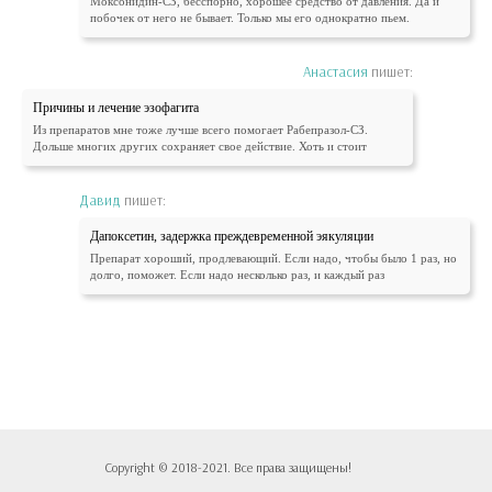
Моксонидин-СЗ, бесспорно, хорошее средство от давления. Да и
побочек от него не бывает. Только мы его однократно пьем.
Анастасия
пишет:
Причины и лечение эзофагита
Из препаратов мне тоже лучше всего помогает Рабепразол-СЗ.
Дольше многих других сохраняет свое действие. Хоть и стоит
Давид
пишет:
Дапоксетин, задержка преждевременной эякуляции
Препарат хороший, продлевающий. Если надо, чтобы было 1 раз, но
долго, поможет. Если надо несколько раз, и каждый раз
Copyright © 2018-2021. Все права защищены!