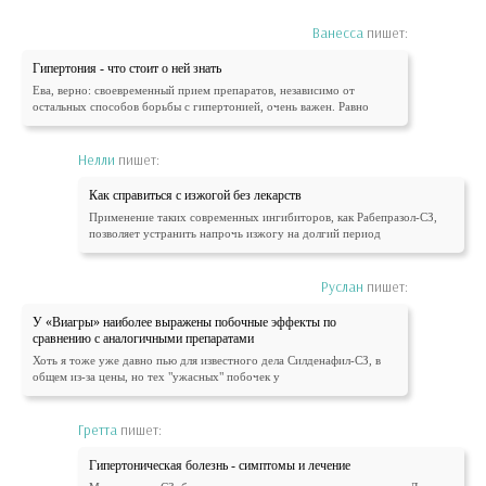
Ванесса
пишет:
Гипертония - что стоит о ней знать
Ева, верно: своевременный прием препаратов, независимо от
остальных способов борьбы с гипертонией, очень важен. Равно
Нелли
пишет:
Как справиться с изжогой без лекарств
Применение таких современных ингибиторов, как Рабепразол-СЗ,
позволяет устранить напрочь изжогу на долгий период
Руслан
пишет:
У «Виагры» наиболее выражены побочные эффекты по
сравнению с аналогичными препаратами
Хоть я тоже уже давно пью для известного дела Силденафил-СЗ, в
общем из-за цены, но тех "ужасных" побочек у
Гретта
пишет:
Гипертоническая болезнь - симптомы и лечение